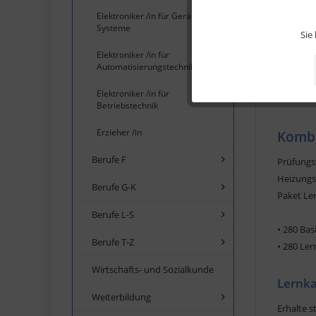
Elektroniker /in für Geräte und
Marketing
Systeme
Sie
Elektroniker /in für
Automatisierungstechnik
Tracking
Beschreib
Elektroniker /in für
Betriebstechnik
Service
Erzieher /in
Kombi
Berufe F
Prüfungs
Heizungs
Berufe G-K
Paket Le
Berufe L-S
• 280 Ba
Berufe T-Z
• 280 Le
Wirtschafts- und Sozialkunde
Lernka
Weiterbildung
Erhalte s