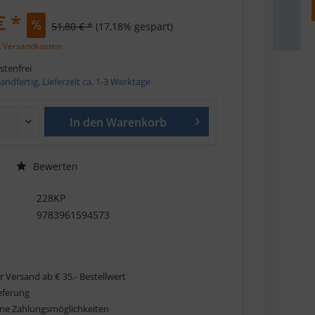
€ *
51,80 € *
(17,18% gespart)
. Versandkosten
tenfrei
andfertig, Lieferzeit ca. 1-3 Werktage
In den
Warenkorb
Bewerten
228KP
9783961594573
r Versand ab € 35,- Bestellwert
ieferung
ne Zahlungsmöglichkeiten