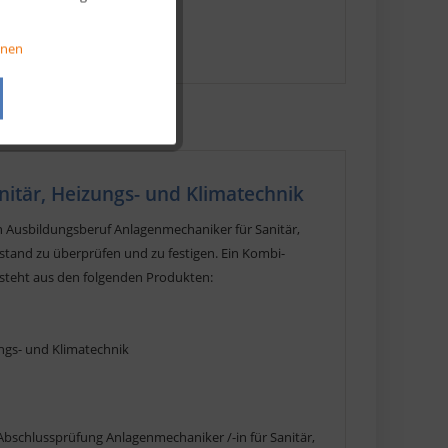
Aktiv
onen
Aktiv
Aktiv
itär, Heizungs- und Klimatechnik
n Ausbildungsberuf Anlagenmechaniker für Sanitär,
stand zu überprüfen und zu festigen. Ein Kombi-
esteht aus den folgenden Produkten:
ungs- und Klimatechnik
Abschlussprüfung Anlagenmechaniker /-in für Sanitär,