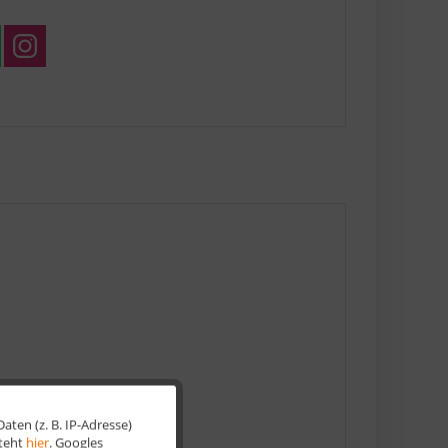
e
ten (z. B. IP-Adresse)
Aktiv
steht
hier
. Googles