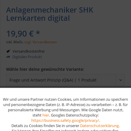
Anlagenmechaniker SHK
Lernkarten digital
19,90 € *
inkl. MwSt.
zzgl. Versandkosten
Versandkostenfrei
Digitales Produkt
Wähle hier deine gewünschte Variante:
Wir und unsere Partner nutzen Cookies, um Informationen zu speichern
Aktiv
Funktionale
In den
Warenkorb
und personenbezogene Daten (z. B. IP-Adresse) zu verarbeiten – z. B. für
personalisierte Werbung und Messungen. Wie Google Daten nutzt,
steht
hier
. Googles Datenschutzpolicy:
Aktiv
Marketing
https://business.safety.google/privacy/
.
Merken
Details zu Cookies finden Sie in unserer
Datenschutzerklärung
.
Sie können Ihre Einwilligung jederzeit ändern oder widerrufen.