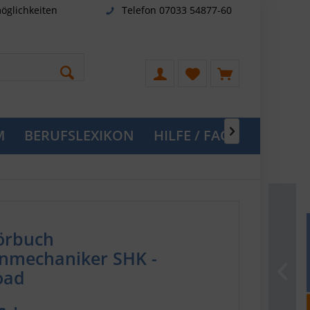
öglichkeiten
Telefon 07033 54877-60
M
BERUFSLEXIKON
HILFE / FAQ

örbuch
nmechaniker SHK -
oad