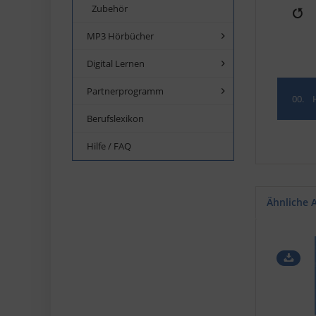
Zubehör
R
MP3 Hörbücher
e
s
Digital Lernen
t
a
Partnerprogramm
00.
r
Berufslexikon
t
Hilfe / FAQ
Ähnliche A