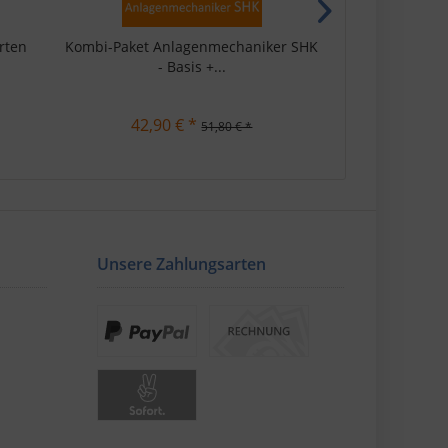
rten
Kombi-Paket Anlagenmechaniker SHK
Anlagenmecha
- Basis +...
42,90 € *
a
51,80 € *
Unsere Zahlungsarten