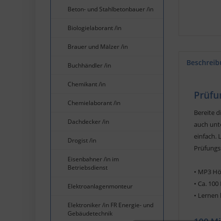
Beton- und Stahlbetonbauer /in
Biologielaborant /in
Brauer und Mälzer /in
Beschreib
Buchhändler /in
Chemikant /in
Prüfu
Chemielaborant /in
Bereite d
Dachdecker /in
auch unte
einfach. 
Drogist /in
Prüfungs
Eisenbahner /in im
Betriebsdienst
• MP3 Hö
• Ca. 100
Elektroanlagenmonteur
•
Lernen 
Elektroniker /in FR Energie- und
Gebäudetechnik