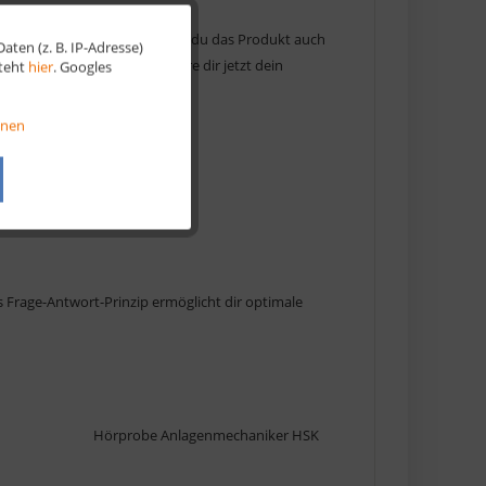
inem Produkt führt, dort kannst du das Produkt auch
ten (z. B. IP-Adresse)
Aktiv
it unbegrenzt hörten. Sichere dir jetzt dein
steht
hier
. Googles
Aktiv
onen
cher
Aktiv
Aktiv
s Frage-Antwort-Prinzip ermöglicht dir optimale
Hörprobe Anlagenmechaniker HSK