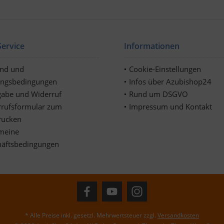
ervice
Informationen
and und
Cookie-Einstellungen
ungsbedingungen
Infos über Azubishop24
abe und Widerruf
Rund um DSGVO
rufsformular zum
Impressum und Kontakt
rucken
meine
häftsbedingungen
* Alle Preise inkl. gesetzl. Mehrwertsteuer zzgl.
Versandkosten