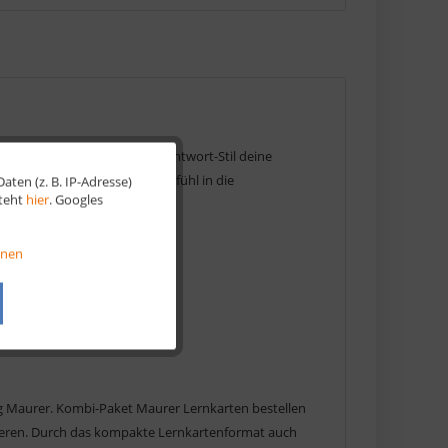
 Lernkarten im Frage- und Antwort-Stil deine
ereitung mit einem guten Gefühl in die
ten (z. B. IP-Adresse)
Aktiv
steht
hier
. Googles
Aktiv
onen
Aktiv
Aktiv
ng Maurer. Kombi-Paket Maurer Lernkarten bestellen
ieren. Durch das kompakte Lernkartenformat auch