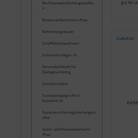
gut für 
Rechtsanwaltsfachangestellte
/r
Restaurantfachmann /frau
Rohrleitungsbauer
Zubehör
Schifffahrtskaufmann
Schornsteinfeger /in
Servicefachkraft für
Dialogmarketing
Sozialassistent
Sozialpädagogische /r
Assistent /in
Karte
Sozialversicherungsfachangest
ellte
Sport- und Fitnesskaufmann
/frau