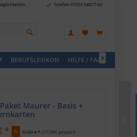
öglichkeiten
Telefon 07033 54877-60
M
BERUFSLEXIKON
HILFE / FAQ

Paket Maurer - Basis +
ernkarten
€ *
51,80 € *
(17,18% gespart)