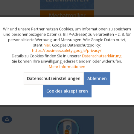
Wir und unsere Partner nutzen Cookies, um Informationen zu speichern
Aktiv
Funktionale
Wirtschafts- und Sozialkunde Mechatroniker...
und personenbezogene Daten (z. B. IP-Adresse) zu verarbeiten – z. B. für
personalisierte Werbung und Messungen. Wie Google Daten nutzt,
steht
hier
. Googles Datenschutzpolicy:
Aktiv
Marketing
https://business.safety.google/privacy/
.
Digitale Lernkarten für das Prüfungsfach Wirtschafts- und
Details zu Cookies finden Sie in unserer
Datenschutzerklärung
.
Sozialkunde (WISO) In deiner WISO Prüfung musst du dein
Sie können Ihre Einwilligung jederzeit ändern oder widerrufen.
Wissen in dem Bereich Wirtschafts- und Sozialkunde unter
Aktiv
Tracking
Mehr Informationen
Beweis stellen. Du wirst Fragen zu Themen wie
Betriebswirtschaft,...
ab 19,90 € *
Datenschutzeinstellungen
Ablehnen
Aktiv
Service
Cookies akzeptieren
Merken