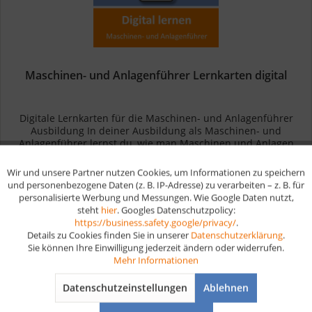
Maschinen- und Anlagenführer Lernkarten digital
Digitale Lernkarten für die Maschinen- und Anlagenführer
Ausbildung In deiner Ausbildung als Maschinen- und
Anlagenführer lernst du, wie man Maschinen und Anlagen
bedient, einrichtet und instandhält. Du erwirbst Kenntnisse in
den...
Wir und unsere Partner nutzen Cookies, um Informationen zu speichern
Aktiv
Funktionale
ab 19,90 € *
und personenbezogene Daten (z. B. IP-Adresse) zu verarbeiten – z. B. für
personalisierte Werbung und Messungen. Wie Google Daten nutzt,
steht
hier
. Googles Datenschutzpolicy:
Aktiv
Marketing
Merken
https://business.safety.google/privacy/
.
Details zu Cookies finden Sie in unserer
Datenschutzerklärung
.
Sie können Ihre Einwilligung jederzeit ändern oder widerrufen.
Aktiv
Tracking
Mehr Informationen
Datenschutzeinstellungen
Ablehnen
Aktiv
Service