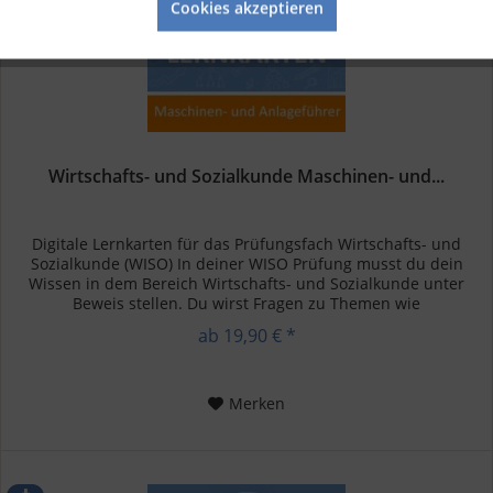
Cookies akzeptieren
Wirtschafts- und Sozialkunde Maschinen- und...
Digitale Lernkarten für das Prüfungsfach Wirtschafts- und
Sozialkunde (WISO) In deiner WISO Prüfung musst du dein
Wissen in dem Bereich Wirtschafts- und Sozialkunde unter
Beweis stellen. Du wirst Fragen zu Themen wie
Betriebswirtschaft,...
ab 19,90 € *
Merken