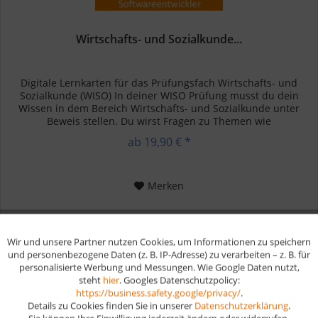
Wirtschafts- und Sozialkunde...
Digitale Lernkarten für das Prüfungsfach Wirtschafts- und
Sozialkunde (WISO) In deiner WISO Prüfung musst du dein
Wissen in dem Bereich Wirtschafts- und Sozialkunde unter
Beweis stellen. Du wirst Fragen zu Themen wie
Betriebswirtschaft,...
ab 19,90 € *
Merken
Wir und unsere Partner nutzen Cookies, um Informationen zu speichern
Aktiv
Funktionale
und personenbezogene Daten (z. B. IP-Adresse) zu verarbeiten – z. B. für
personalisierte Werbung und Messungen. Wie Google Daten nutzt,
steht
hier
. Googles Datenschutzpolicy:
Aktiv
Marketing
https://business.safety.google/privacy/
.
Details zu Cookies finden Sie in unserer
Datenschutzerklärung
.