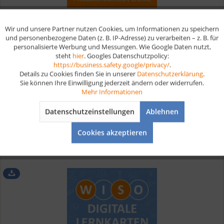
Produktionsfachkraft Chemie Lernkarten digital
Wir und unsere Partner nutzen Cookies, um Informationen zu speichern
Aktiv
Funktionale
und personenbezogene Daten (z. B. IP-Adresse) zu verarbeiten – z. B. für
personalisierte Werbung und Messungen. Wie Google Daten nutzt,
steht
hier
. Googles Datenschutzpolicy:
Aktiv
Marketing
Kompaktes Wissen auf 280 Lernkarten für Fachinformatiker
https://business.safety.google/privacy/
.
Systemintegration.
Details zu Cookies finden Sie in unserer
Datenschutzerklärung
.
Sie können Ihre Einwilligung jederzeit ändern oder widerrufen.
Aktiv
Tracking
Mehr Informationen
ab 19,90 € *
Datenschutzeinstellungen
Ablehnen
Aktiv
Service
Merken
Cookies akzeptieren