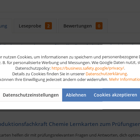
ung
Leseprobe
2
Bewertungen
0
-Paket Lernkarten für die Produktionsfachkraft
r nutzen Cookies, um Informationen zu speichern und personenbezogene Da
r deine Produktionsfachkraft Chemie Prüfung, und das im handlichen Forma
 z. B. für personalisierte Werbung und Messungen. Wie Google Daten nutzt, 
 festigst du dein Wissen Stück für Stück ganz automatisch. Schließe Wisse
Datenschutzpolicy:
https://business.safety.google/privacy/
.
 schnell und effizient für deine Produktionsfachkraft Chemie Abschlussprüf
Details zu Cookies finden Sie in unserer
Datenschutzerklärung
.
 können Ihre Einwilligung jederzeit ändern oder widerrufen.
Mehr Informati
i-Paket Lernkarten Produktionsfachkraft Chemie
besteht aus folgen
Datenschutzeinstellungen
Ablehnen
Cookies akzeptieren
sis-Lernkarten Produktionsfachkraft Chemie
rnkarten Wirtschafts- und Sozialkunde Produktionsfachkraft Chemie
oduktionsfachkraft Chemie Lernkarten zum Prüfungser
karten helfen dir mit prüfungsrelevanten Fragen und Antworten, dich optim