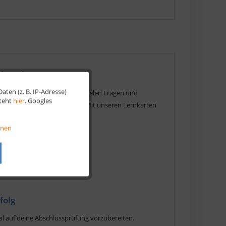
 Chemie
ten (z. B. IP-Adresse)
Aktiv
t. Im bewährten System mit vielen Fragen und
steht
hier
. Googles
nslücken schnell und einfach. Mit unseren Lernkarten
ung.
Aktiv
onen
den Produkten:
Aktiv
Aktiv
folg
al auf deine Abschlussprüfung vorzubereiten.