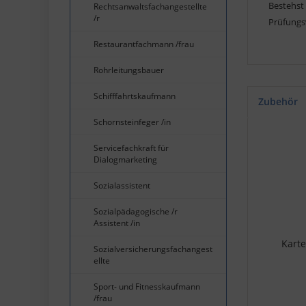
Bestehst 
Rechtsanwaltsfachangestellte
/r
Prüfungs
Restaurantfachmann /frau
Rohrleitungsbauer
Schifffahrtskaufmann
Zubehör
Schornsteinfeger /in
Servicefachkraft für
Dialogmarketing
Sozialassistent
Sozialpädagogische /r
Assistent /in
Karte
Sozialversicherungsfachangest
ellte
Sport- und Fitnesskaufmann
/frau