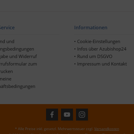
ervice
Informationen
and und
Cookie-Einstellungen
ungsbedingungen
Infos über Azubishop24
abe und Widerruf
Rund um DSGVO
rufsformular zum
Impressum und Kontakt
rucken
meine
häftsbedingungen
* Alle Preise inkl. gesetzl. Mehrwertsteuer zzgl.
Versandkosten