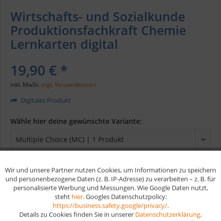
Wirtschafts- und Sozialkunde
Produktionsfachkraft Chemie
Lernkarten digital
19,90 € *
inkl. MwSt.
zzgl. Versandkosten
Digitales Produkt
Wähle hier deine gewünschte Variante:
Wir und unsere Partner nutzen Cookies, um Informationen zu speichern
Aktiv
Funktionale
In den
Warenkorb
und personenbezogene Daten (z. B. IP-Adresse) zu verarbeiten – z. B. für
personalisierte Werbung und Messungen. Wie Google Daten nutzt,
steht
hier
. Googles Datenschutzpolicy:
Aktiv
Marketing
https://business.safety.google/privacy/
.
Merken
Details zu Cookies finden Sie in unserer
Datenschutzerklärung
.