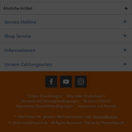
Ähnliche Artikel
Service Hotline
Shop Service
Informationen
Unsere Zahlungsarten
Cookie-Einstellungen
Infos über Azubishop24
Versand und Zahlungsbedingungen
Rund um DSGVO
Allgemeine Geschäftsbedingungen
Impressum und Kontakt
* Alle Preise inkl. gesetzl. Mehrwertsteuer zzgl.
Versandkosten
© 2026 AzubiShop24.de - All Rights Reserved. Theme by
ThemeWare®