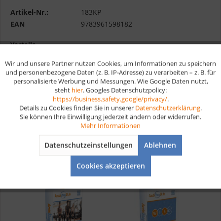
Artikel-Nr.:
183KP
EAN
9783961598182
Vorteile
Wir und unsere Partner nutzen Cookies, um Informationen zu speichern
Aktiv
Funktionale
Kostenloser Versand ab € 35,- Bestellwert
und personenbezogene Daten (z. B. IP-Adresse) zu verarbeiten – z. B. für
Schnelle Lieferung
personalisierte Werbung und Messungen. Wie Google Daten nutzt,
Verschiedene Zahlungsmöglichkeiten
steht
hier
. Googles Datenschutzpolicy:
Aktiv
Marketing
https://business.safety.google/privacy/
.
Details zu Cookies finden Sie in unserer
Datenschutzerklärung
.
Sie können Ihre Einwilligung jederzeit ändern oder widerrufen.
Aktiv
Tracking
Mehr Informationen
Datenschutzeinstellungen
Ablehnen
Aktiv
Service
Das Set besteht aus
Cookies akzeptieren