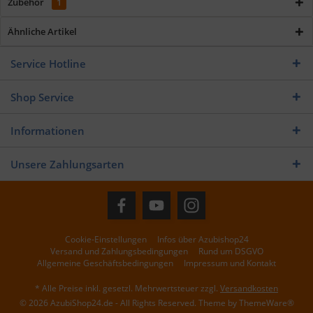
Zubehör
1
Ähnliche Artikel
Service Hotline
Shop Service
Informationen
Unsere Zahlungsarten
Cookie-Einstellungen
Infos über Azubishop24
Versand und Zahlungsbedingungen
Rund um DSGVO
Allgemeine Geschäftsbedingungen
Impressum und Kontakt
* Alle Preise inkl. gesetzl. Mehrwertsteuer zzgl.
Versandkosten
© 2026 AzubiShop24.de - All Rights Reserved. Theme by
ThemeWare®