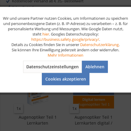
Kostenloser Versand ab € 35,- Bestellwert
Schnelle Lieferung
Verschiedene Zahlungsmöglichkeiten
Wir und unsere Partner nutzen Cookies, um Informationen zu speichern
Aktiv
Funktionale
und personenbezogene Daten (z. B. IP-Adresse) zu verarbeiten – z. B. für
personalisierte Werbung und Messungen. Wie Google Daten nutzt,
steht
hier
. Googles Datenschutzpolicy:
Aktiv
Marketing
https://business.safety.google/privacy/
.
Details zu Cookies finden Sie in unserer
Datenschutzerklärung
.
Sie können Ihre Einwilligung jederzeit ändern oder widerrufen.
Das Set besteht aus
Aktiv
Tracking
Mehr Informationen
Datenschutzeinstellungen
Ablehnen
Aktiv
Service
Cookies akzeptieren
1x
1x
Augenoptiker Teil 1
Augenoptiker Teil 1
Lernkarten
Lernkarten digital /
Frage...