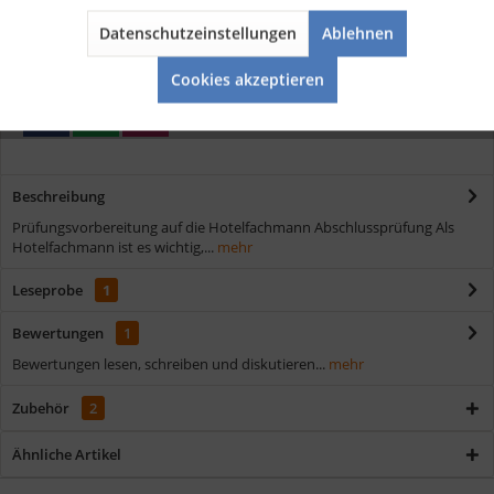
Kostenloser Versand ab € 35,- Bestellwert
Schnelle Lieferung
Datenschutzeinstellungen
Ablehnen
Aktiv
Service
Verschiedene Zahlungsmöglichkeiten
Cookies akzeptieren
Beschreibung
Prüfungsvorbereitung auf die Hotelfachmann Abschlussprüfung Als
Hotelfachmann ist es wichtig,...
mehr
Leseprobe
1
Bewertungen
1
Bewertungen lesen, schreiben und diskutieren...
mehr
Zubehör
2
Ähnliche Artikel