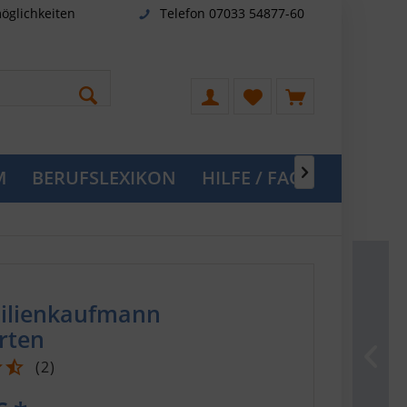
öglichkeiten
Telefon 07033 54877-60
M
BERUFSLEXIKON
HILFE / FAQ

ilienkaufmann
rten
(
2
)