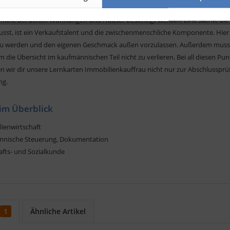
tvertrag aufsetzt und Kosten kalkulierst. Es wartet viel Schreibtischarbeit 
mine bei denen Wohnungen und Häuser besichtigt werden. Eine Sache, die
sst, ist ein Verkaufstalent und die zwischenmenschliche Komponente. Hie
zu werden und den eigenen Geschmack außen vorzulassen. Außerdem musst
 die Übersicht im kaufmännischen Teil nicht zu verlieren. Bei all diesen Pun
n wir dir unsere Lernkarten Immobilienkauffrau nicht nur zur Abschlussprü
ng.
 im Überblick
lienwirtschaft
nnische Steuerung, Dokumentation
afts- und Sozialkunde
1
Ähnliche Artikel