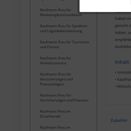
einen Mie
Kaufmann /frau für
Außenter
Marketingkommunikation
Service
haben mu
gerecht 
Kaufmann /frau für Spedition
und Logistikdienstleistung
haben, um
empfehle
Kaufmann /frau für Tourismus
Ausbildu
und Freizeit
Kaufmann /frau für
Inhalt
Verkehrsservice
• Immobi
Kaufmann /frau für
Versicherungen und
• Kaufmä
Finanzanlagen
• Wirtsch
Kaufmann /frau für
Versicherungen und Finanzen
Kaufmann /frau im
Einzelhandel
Zubehör
Kaufmann /frau im