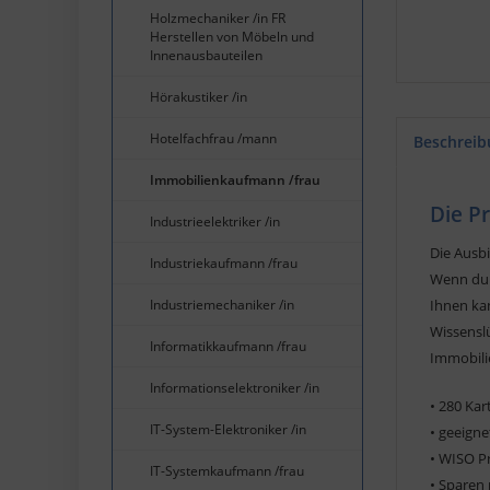
Holzmechaniker /in FR
Herstellen von Möbeln und
Innenausbauteilen
Hörakustiker /in
Hotelfachfrau /mann
Beschreib
Immobilienkaufmann /frau
Die P
Industrieelektriker /in
Die Ausb
Industriekaufmann /frau
Wenn du d
Industriemechaniker /in
Ihnen ka
Wissenslü
Informatikkaufmann /frau
Immobilie
Informationselektroniker /in
• 280 Kar
IT-System-Elektroniker /in
• geeign
• WISO P
IT-Systemkaufmann /frau
• Sparen