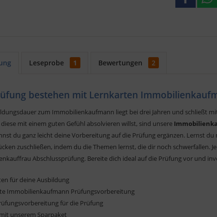
ung
Leseprobe
1
Bewertungen
2
rüfung bestehen mit Lernkarten Immobilienkauf
ildungsdauer zum Immobilienkaufmann liegt bei drei Jahren und schließt mi
iese mit einem guten Gefühl absolvieren willst, sind unsere
Immobilienk
nnst du ganz leicht deine Vorbereitung auf die Prüfung ergänzen. Lernst d
cken zuschließen, indem du die Themen lernst, die dir noch schwerfallen. Je
nkauffrau Abschlussprüfung. Bereite dich ideal auf die Prüfung vor und inve
ten für deine Ausbildung
ete Immobilienkaufmann Prüfungsvorbereitung
rüfungsvorbereitung für die Prüfung
 mit unserem Sparpaket