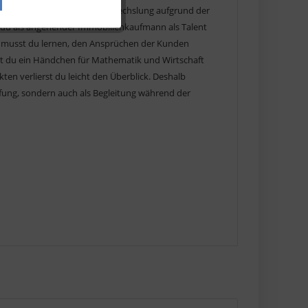
auf dich, aber auch stetige Abwechslung aufgrund der
 du als angehender Immobilienkaufmann als Talent
Aktiv
r musst du lernen, den Ansprüchen der Kunden
 du ein Händchen für Mathematik und Wirtschaft
kten verlierst du leicht den Überblick. Deshalb
fung, sondern auch als Begleitung während der