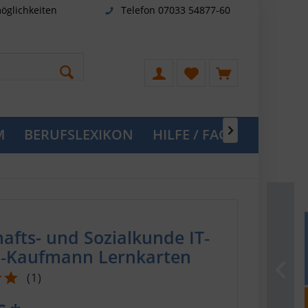
öglichkeiten
Telefon 07033 54877-60
M
BERUFSLEXIKON
HILFE / FAQ

afts- und Sozialkunde IT‐
‐Kaufmann Lernkarten
(
1
)