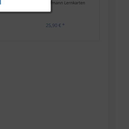
n -
IT Systemkaufmann Lernkarten
Aktiv
25,90 € *