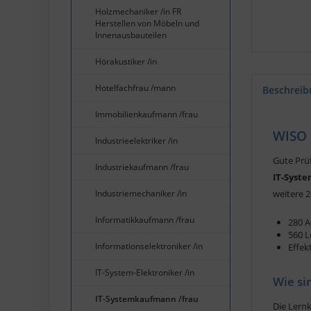
Holzmechaniker /in FR
Herstellen von Möbeln und
Innenausbauteilen
Hörakustiker /in
Hotelfachfrau /mann
Beschreib
Immobilienkaufmann /frau
WISO 
Industrieelektriker /in
Gute Prüf
Industriekaufmann /frau
IT-Syst
Industriemechaniker /in
weitere 2
Informatikkaufmann /frau
280 A
560 L
Informationselektroniker /in
Effek
IT-System-Elektroniker /in
Wie si
IT-Systemkaufmann /frau
Die Lern