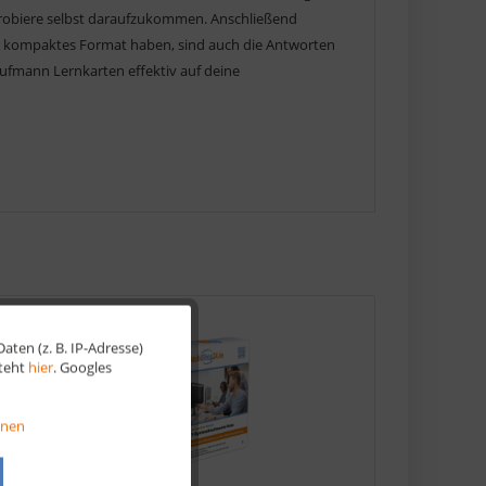
rn probiere selbst daraufzukommen. Anschließend
ein kompaktes Format haben, sind auch die Antworten
aufmann Lernkarten effektiv auf deine
ten (z. B. IP-Adresse)
Aktiv
steht
hier
. Googles
Aktiv
onen
Aktiv