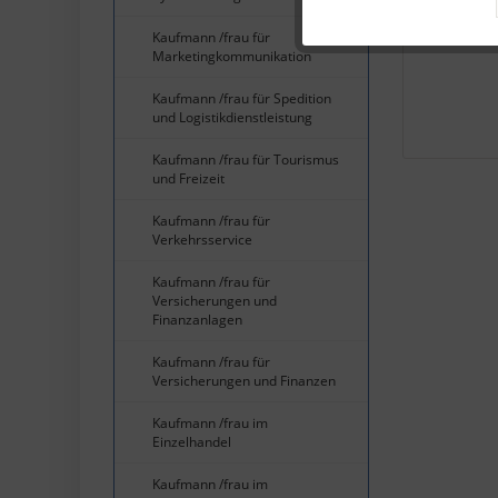
MP3 Hö
Kaufmann /frau für
Marketingkommunikation
Service
Kaufmann /frau für Spedition
und Logistikdienstleistung
Kaufmann /frau für Tourismus
und Freizeit
Kaufmann /frau für
Verkehrsservice
Kaufmann /frau für
Versicherungen und
Finanzanlagen
Kaufmann /frau für
Versicherungen und Finanzen
Kaufmann /frau im
Einzelhandel
Kaufmann /frau im