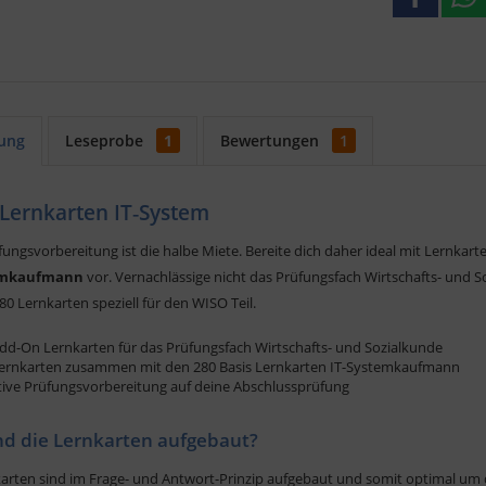
ung
Leseprobe
1
Bewertungen
1
Lernkarten IT‐System
ungsvorbereitung ist die halbe Miete. Bereite dich daher ideal mit Lernka
emkaufmann
vor. Vernachlässige nicht das Prüfungsfach Wirtschafts- und 
80 Lernkarten speziell für den WISO Teil.
dd-On Lernkarten für das Prüfungsfach Wirtschafts- und Sozialkunde
ernkarten zusammen mit den 280 Basis Lernkarten IT-Systemkaufmann
tive Prüfungsvorbereitung auf deine Abschlussprüfung
nd die Lernkarten aufgebaut?
karten sind im Frage- und Antwort-Prinzip aufgebaut und somit optimal um d