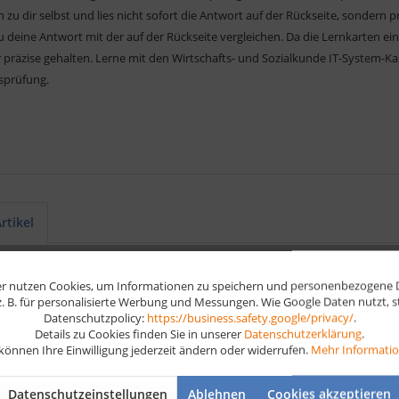
ch zu dir selbst und lies nicht sofort die Antwort auf der Rückseite, sonde
u deine Antwort mit der auf der Rückseite vergleichen. Da die Lernkarten 
 präzise gehalten. Lerne mit den Wirtschafts- und Sozialkunde IT-System-K
sprüfung.
rtikel
r nutzen Cookies, um Informationen zu speichern und personenbezogene Da
 z. B. für personalisierte Werbung und Messungen. Wie Google Daten nutzt, 
Datenschutzpolicy:
https://business.safety.google/privacy/
.
Details zu Cookies finden Sie in unserer
Datenschutzerklärung
.
 können Ihre Einwilligung jederzeit ändern oder widerrufen.
Mehr Informati
Datenschutzeinstellungen
Ablehnen
Cookies akzeptieren