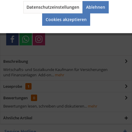
Datenschutzeinstellungen
Ablehnen
Kostenloser Versand ab € 35,- Bestellwert
Aktiv
Service
Schnelle Lieferung
Cookies akzeptieren
Verschiedene Zahlungsmöglichkeiten
Beschreibung
Wirtschafts- und Sozialkunde Kaufmann für Versicherungen
und Finanzanlagen Add-on...
mehr
Leseprobe
1
Bewertungen
0
Bewertungen lesen, schreiben und diskutieren...
mehr
Ähnliche Artikel
Service Hotline