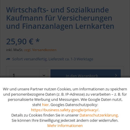
Wirtschafts- und Sozialkunde
Kaufmann für Versicherungen
und Finanzanlagen Lernkarten
25,90 € *
inkl. MwSt.
zzgl. Versandkosten
Sofort versandfertig, Lieferzeit ca. 1-3 Werktage
In den
Warenkorb
Wir und unsere Partner nutzen Cookies, um Informationen zu speichern
Aktiv
Funktionale
Merken
und personenbezogene Daten (z. B. IP-Adresse) zu verarbeiten – z. B. für
personalisierte Werbung und Messungen. Wie Google Daten nutzt,
steht
hier
. Googles Datenschutzpolicy:
Aktiv
Marketing
Artikel-Nr.:
W323
https://business.safety.google/privacy/
.
EAN
978-3-96159-903-5
Details zu Cookies finden Sie in unserer
Datenschutzerklärung
.
Sie können Ihre Einwilligung jederzeit ändern oder widerrufen.
Aktiv
Tracking
Mehr Informationen
Vorteile