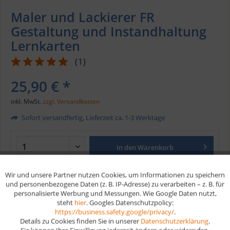
Maler und Lackierer FR
Gestaltung und Instandhaltung
Lernkarten
(
1
)
25,90 € *
inkl. MwSt.
zzgl. Versandkosten
Sofort versandfertig, Lieferzeit ca. 1-3 Werktage
In den
Warenkorb
Wir und unsere Partner nutzen Cookies, um Informationen zu speichern
Aktiv
Funktionale
Merken
und personenbezogene Daten (z. B. IP-Adresse) zu verarbeiten – z. B. für
personalisierte Werbung und Messungen. Wie Google Daten nutzt,
Artikel-Nr.:
steht
hier
187
. Googles Datenschutzpolicy:
Aktiv
Marketing
https://business.safety.google/privacy/
.
EAN
9783961592548
Details zu Cookies finden Sie in unserer
Datenschutzerklärung
.