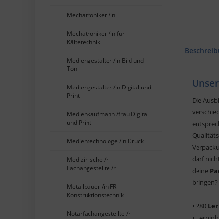
Mechatroniker /in
Mechatroniker /in für
Kältetechnik
Beschreib
Mediengestalter /in Bild und
Ton
Unser
Mediengestalter /in Digital und
Print
Die Ausb
verschie
Medienkaufmann /frau Digital
und Print
entsprec
Qualitäts
Medientechnologe /in Druck
Verpackun
darf nic
Medizinische /r
Fachangestellte /r
deine
Pa
bringen? 
Metallbauer /in FR
Konstruktionstechnik
• 280
Ler
Notarfachangestellte /r
• Lerninh