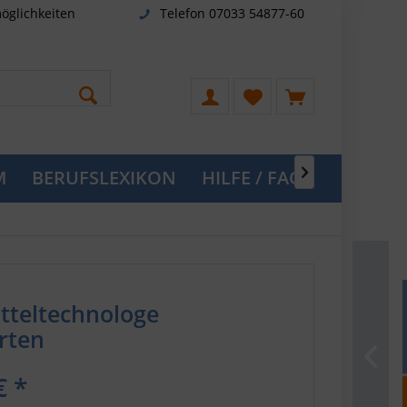
öglichkeiten
Telefon 07033 54877-60
M
BERUFSLEXIKON
HILFE / FAQ

tteltechnologe
rten
€ *