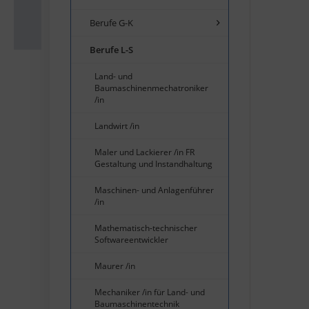
Berufe G-K
Berufe L-S
Land- und
Baumaschinenmechatroniker
/in
Landwirt /in
Maler und Lackierer /in FR
Gestaltung und Instandhaltung
Maschinen- und Anlagenführer
/in
Mathematisch-technischer
Softwareentwickler
Maurer /in
Mechaniker /in für Land- und
Baumaschinentechnik