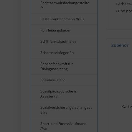
Rechtsanwaltsfachangestellte
• Arbeit
/r
• und no
Restaurantfachmann /frau
Rohrleitungsbauer
Schifffahrtskaufmann
Zubehör
Schornsteinfeger /in
Servicefachkraft für
Dialogmarketing
Sozialassistent
Sozialpädagogische /r
Assistent /in
Karte
Sozialversicherungsfachangest
ellte
Sport- und Fitnesskaufmann
/frau