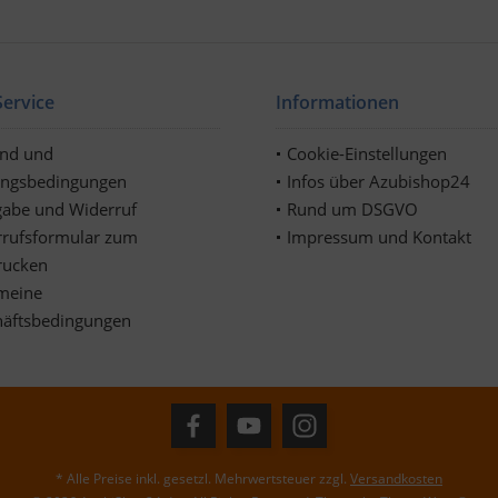
ervice
Informationen
and und
Cookie-Einstellungen
ungsbedingungen
Infos über Azubishop24
abe und Widerruf
Rund um DSGVO
rufsformular zum
Impressum und Kontakt
rucken
meine
häftsbedingungen
* Alle Preise inkl. gesetzl. Mehrwertsteuer zzgl.
Versandkosten