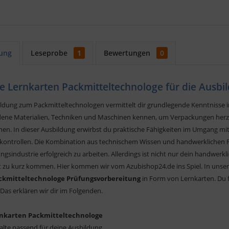
ung
Leseprobe
1
Bewertungen
0
e Lernkarten Packmitteltechnologe für die Ausbi
ildung zum Packmitteltechnologen vermittelt dir grundlegende Kenntnisse i
dene Materialien, Techniken und Maschinen kennen, um Verpackungen herz
hen. In dieser Ausbildung erwirbst du praktische Fähigkeiten im Umgang m
kontrollen. Die Kombination aus technischem Wissen und handwerklichen Fer
gsindustrie erfolgreich zu arbeiten. Allerdings ist nicht nur dein handwerk
ht zu kurz kommen. Hier kommen wir vom Azubishop24.de ins Spiel. In unser
ckmitteltechnologe Prüfungsvorbereitung
in Form von Lernkarten. Du fr
Das erklären wir dir im Folgenden.
nkarten Packmitteltechnologe
alte passend für deine Ausbildung