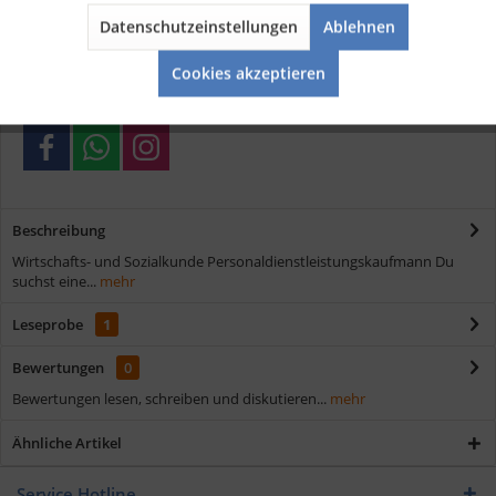
Datenschutzeinstellungen
Ablehnen
Kostenloser Versand ab € 35,- Bestellwert
Aktiv
Service
Schnelle Lieferung
Cookies akzeptieren
Verschiedene Zahlungsmöglichkeiten
Beschreibung
Wirtschafts- und Sozialkunde Personaldienstleistungskaufmann Du
suchst eine...
mehr
Leseprobe
1
Bewertungen
0
Bewertungen lesen, schreiben und diskutieren...
mehr
Ähnliche Artikel
Service Hotline