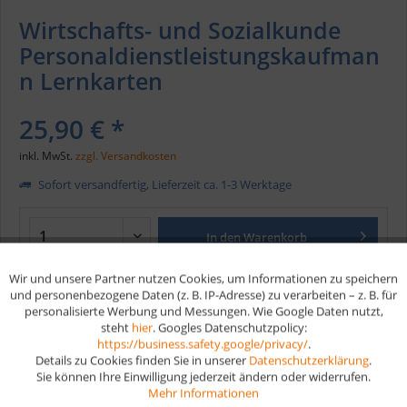
Wirtschafts- und Sozialkunde
Personaldienstleistungskaufman
n Lernkarten
25,90 € *
inkl. MwSt.
zzgl. Versandkosten
Sofort versandfertig, Lieferzeit ca. 1-3 Werktage
In den
Warenkorb
Wir und unsere Partner nutzen Cookies, um Informationen zu speichern
Aktiv
Funktionale
Merken
und personenbezogene Daten (z. B. IP-Adresse) zu verarbeiten – z. B. für
personalisierte Werbung und Messungen. Wie Google Daten nutzt,
steht
hier
. Googles Datenschutzpolicy:
Aktiv
Marketing
Artikel-Nr.:
W247
https://business.safety.google/privacy/
.
EAN
9783961590810
Details zu Cookies finden Sie in unserer
Datenschutzerklärung
.
Sie können Ihre Einwilligung jederzeit ändern oder widerrufen.
Aktiv
Tracking
Mehr Informationen
Vorteile