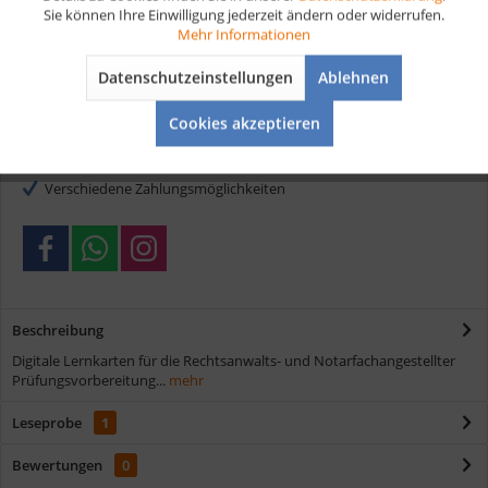
Sie können Ihre Einwilligung jederzeit ändern oder widerrufen.
Aktiv
Tracking
Mehr Informationen
Artikel-Nr.:
D132
Datenschutzeinstellungen
Ablehnen
Vorteile
Aktiv
Service
Cookies akzeptieren
Kostenloser Versand ab € 35,- Bestellwert
Schnelle Lieferung
Verschiedene Zahlungsmöglichkeiten
Beschreibung
Digitale Lernkarten für die Rechtsanwalts- und Notarfachangestellter
Prüfungsvorbereitung...
mehr
Leseprobe
1
Bewertungen
0