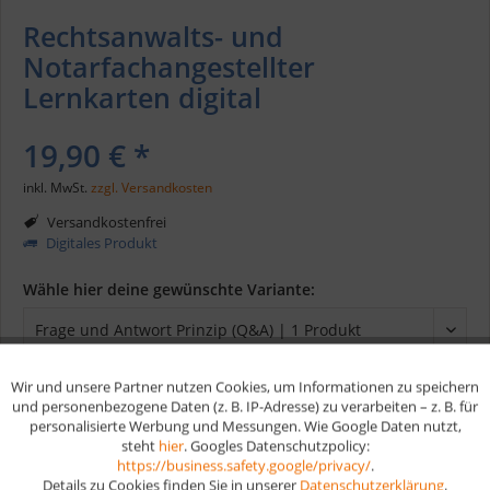
Rechtsanwalts- und
Notarfachangestellter
Lernkarten digital
19,90 € *
inkl. MwSt.
zzgl. Versandkosten
Versandkostenfrei
Digitales Produkt
Wähle hier deine gewünschte Variante:
Wir und unsere Partner nutzen Cookies, um Informationen zu speichern
Aktiv
Funktionale
und personenbezogene Daten (z. B. IP-Adresse) zu verarbeiten – z. B. für
In den
Warenkorb
personalisierte Werbung und Messungen. Wie Google Daten nutzt,
steht
hier
. Googles Datenschutzpolicy:
Aktiv
Marketing
https://business.safety.google/privacy/
.
Merken
Details zu Cookies finden Sie in unserer
Datenschutzerklärung
.