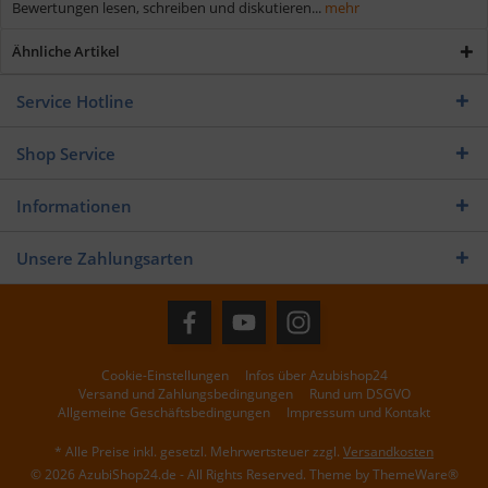
Bewertungen lesen, schreiben und diskutieren...
mehr
Ähnliche Artikel
Service Hotline
Shop Service
Informationen
Unsere Zahlungsarten
Cookie-Einstellungen
Infos über Azubishop24
Versand und Zahlungsbedingungen
Rund um DSGVO
Allgemeine Geschäftsbedingungen
Impressum und Kontakt
* Alle Preise inkl. gesetzl. Mehrwertsteuer zzgl.
Versandkosten
© 2026 AzubiShop24.de - All Rights Reserved. Theme by
ThemeWare®