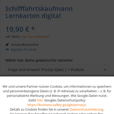
Schifffahrtskaufmann
Lernkarten digital
19,90 € *
inkl. MwSt.
zzgl. Versandkosten
Versandkostenfrei
Digitales Produkt
Wähle hier deine gewünschte Variante:
Wir und unsere Partner nutzen Cookies, um Informationen zu speichern
Aktiv
Funktionale
In den
Warenkorb
und personenbezogene Daten (z. B. IP-Adresse) zu verarbeiten – z. B. für
personalisierte Werbung und Messungen. Wie Google Daten nutzt,
steht
hier
. Googles Datenschutzpolicy:
Aktiv
Marketing
https://business.safety.google/privacy/
.
Merken
Details zu Cookies finden Sie in unserer
Datenschutzerklärung
.
Sie können Ihre Einwilligung jederzeit ändern oder widerrufen.