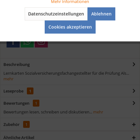
Tracking
Mehr Informationen
Kostenloser Versand ab € 35,- Bestellwert
Datenschutzeinstellungen
Ablehnen
Schnelle Lieferung
Aktiv
Service
Verschiedene Zahlungsmöglichkeiten
Cookies akzeptieren
Beschreibung
Lernkarten Sozialversicherungsfachangestellter für die Prüfung Als...
mehr
Leseprobe
1
Bewertungen
1
Bewertungen lesen, schreiben und diskutieren...
mehr
Zubehör
1
Ähnliche Artikel