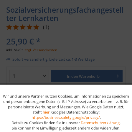
Sozialversicherungsfachangestell
ter Lernkarten
(
1
)
25,90 € *
inkl. MwSt.
zzgl. Versandkosten
Sofort versandfertig, Lieferzeit ca. 1-3 Werktage
In den
Warenkorb
Merken
Wir und unsere Partner nutzen Cookies, um Informationen zu speichern
Aktiv
Funktionale
und personenbezogene Daten (z. B. IP-Adresse) zu verarbeiten – z. B. für
personalisierte Werbung und Messungen. Wie Google Daten nutzt,
Artikel-Nr.:
170
steht
hier
. Googles Datenschutzpolicy:
Aktiv
Marketing
EAN
9783961591749
https://business.safety.google/privacy/
.
Details zu Cookies finden Sie in unserer
Datenschutzerklärung
.
Vorteile
Sie können Ihre Einwilligung jederzeit ändern oder widerrufen.
Aktiv