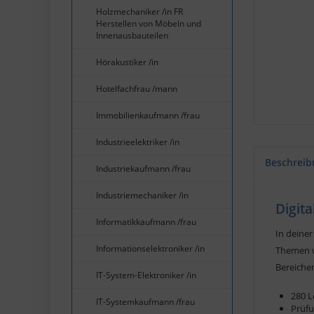
Holzmechaniker /in FR
Herstellen von Möbeln und
Innenausbauteilen
Hörakustiker /in
Hotelfachfrau /mann
Immobilienkaufmann /frau
Industrieelektriker /in
Beschreib
Industriekaufmann /frau
Industriemechaniker /in
Digit
Informatikkaufmann /frau
In deiner
Informationselektroniker /in
Themen w
Bereiche
IT-System-Elektroniker /in
280 
IT-Systemkaufmann /frau
Prüfu