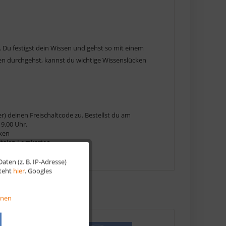
. Du festigst dein Wissen und gehst so mit einem
en durchgehst, kannst du wichtige Wissenslücken
r) deinen Freischaltcode zu. Bestellst du am
9.00 Uhr.
cken
gitalen Lernkarten
ten (z. B. IP-Adresse)
Aktiv
steht
hier
. Googles
Aktiv
onen
Aktiv