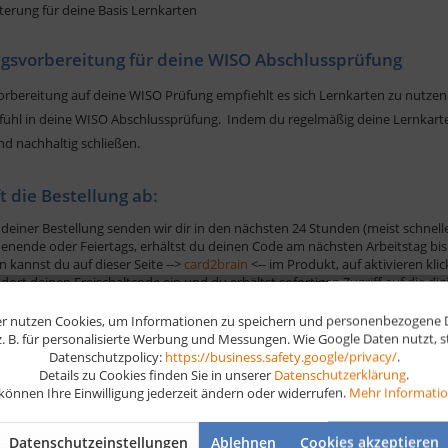
terung für deine Basis Lernkarten
gsvorbereitung für deine WISO Abschlussprüfung
orbereitung auf deine WISO Prüfung empfiehlt es sich Lernkarten zu nutzen
fühl in deine WISO Abschlussprüfung. Indem du regelmäßig deine Lernkart
nd nachhaltig schließen.
ft die Bestellung ab:
deiner Bestellung senden wir dir in den nächsten 24 Stunden (meist schnelle
nende oder Feiertags, erhältst du deinen Code am nächsten Arbeitstag bis 
n kannst du auf dieser Seite -->
card2brain
<-- im Produkt, auf aktivieren kli
dort deinen Freischaltcode ein und du erhältst sofortigen Zugriff auf die di
r nutzen Cookies, um Informationen zu speichern und personenbezogene Da
 z. B. für personalisierte Werbung und Messungen. Wie Google Daten nutzt, 
Datenschutzpolicy:
https://business.safety.google/privacy/
.
Details zu Cookies finden Sie in unserer
Datenschutzerklärung
.
rtikel
 können Ihre Einwilligung jederzeit ändern oder widerrufen.
Mehr Informati
Datenschutzeinstellungen
Ablehnen
Cookies akzeptieren