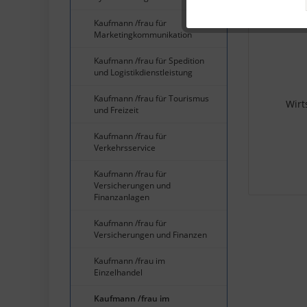
Kaufmann /frau für
Marketingkommunikation
Service
Kaufmann /frau für Spedition
und Logistikdienstleistung
Kaufmann /frau für Tourismus
Wirt
und Freizeit
Kaufmann /frau für
Verkehrsservice
Kaufmann /frau für
Versicherungen und
Finanzanlagen
Kaufmann /frau für
Versicherungen und Finanzen
Kaufmann /frau im
Einzelhandel
Kaufmann /frau im