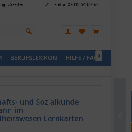
öglichkeiten
Telefon 07033 54877-60
M
BERUFSLEXIKON
HILFE / FAQ

hafts- und Sozialkunde
ann im
heitswesen Lernkarten