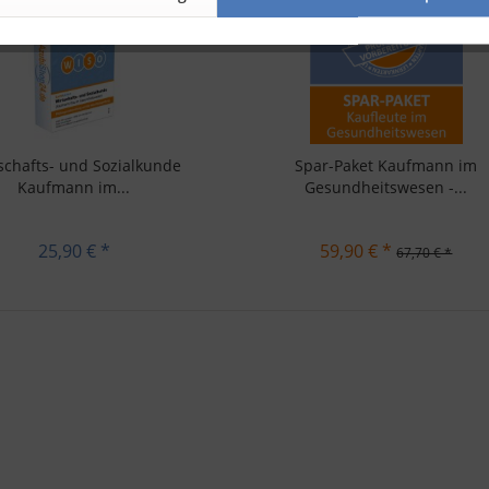
schafts- und Sozialkunde
Spar-Paket Kaufmann im
Kaufmann im...
Gesundheitswesen -...
25,90 € *
59,90 € *
67,70 € *