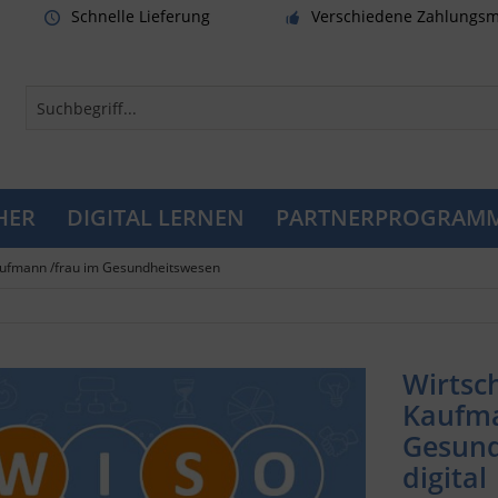
Schnelle Lieferung
Verschiedene Zahlungsm
HER
DIGITAL LERNEN
PARTNERPROGRAM
ufmann /frau im Gesundheitswesen
Wirtsc
Kaufm
Gesund
digital