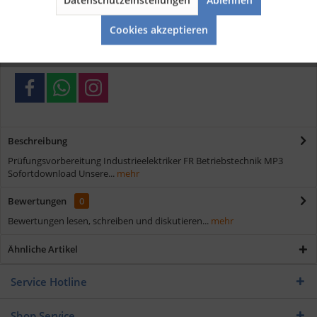
Aktiv
Service
Kostenloser Versand ab € 35,- Bestellwert
Cookies akzeptieren
Schnelle Lieferung
Verschiedene Zahlungsmöglichkeiten
Beschreibung
Prüfungsvorbereitung Industrieelektriker FR Betriebstechnik MP3
Sofortdownload Unsere...
mehr
Bewertungen
0
Bewertungen lesen, schreiben und diskutieren...
mehr
Ähnliche Artikel
Service Hotline
Shop Service