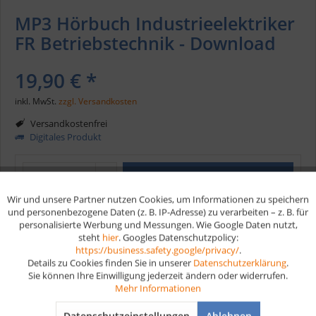
MP3 Hörbuch Industrieelektriker
FR Betriebstechnik - Download
19,90 € *
inkl. MwSt.
zzgl. Versandkosten
Versandkostenfrei
Digitales Produkt
In den
Warenkorb
Wir und unsere Partner nutzen Cookies, um Informationen zu speichern
Aktiv
Funktionale
und personenbezogene Daten (z. B. IP-Adresse) zu verarbeiten – z. B. für
Merken
personalisierte Werbung und Messungen. Wie Google Daten nutzt,
steht
hier
. Googles Datenschutzpolicy:
Aktiv
Marketing
https://business.safety.google/privacy/
.
Artikel-Nr.:
HB298
Details zu Cookies finden Sie in unserer
Datenschutzerklärung
.
EAN
978-3-96159-909-7
Sie können Ihre Einwilligung jederzeit ändern oder widerrufen.
Aktiv
Tracking
Mehr Informationen
Vorteile
Datenschutzeinstellungen
Ablehnen