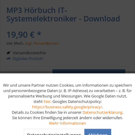
MP3 Hörbuch IT-
Systemelektroniker - Download
19,90 € *
inkl. MwSt.
zzgl. Versandkosten
Versandkostenfrei
Digitales Produkt
In den
Warenkorb
Wir und unsere Partner nutzen Cookies, um Informationen zu speichern
Aktiv
Funktionale
und personenbezogene Daten (z. B. IP-Adresse) zu verarbeiten – z. B. für
Merken
personalisierte Werbung und Messungen. Wie Google Daten nutzt,
steht
hier
. Googles Datenschutzpolicy:
Aktiv
Marketing
https://business.safety.google/privacy/
.
Artikel-Nr.:
HB241
Details zu Cookies finden Sie in unserer
Datenschutzerklärung
.
EAN
9783961596836
Sie können Ihre Einwilligung jederzeit ändern oder widerrufen.
Aktiv
Tracking
Mehr Informationen
Vorteile
Datenschutzeinstellungen
Ablehnen