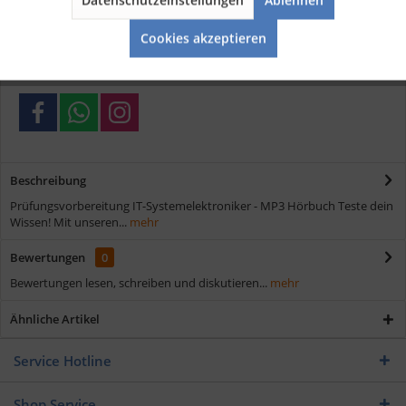
Aktiv
Service
Kostenloser Versand ab € 35,- Bestellwert
Cookies akzeptieren
Schnelle Lieferung
Verschiedene Zahlungsmöglichkeiten
Beschreibung
Prüfungsvorbereitung IT-Systemelektroniker - MP3 Hörbuch Teste dein
Wissen! Mit unseren...
mehr
Bewertungen
0
Bewertungen lesen, schreiben und diskutieren...
mehr
Ähnliche Artikel
Service Hotline
Shop Service