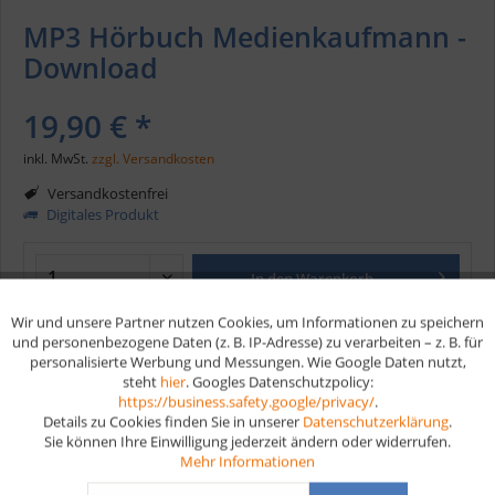
MP3 Hörbuch Medienkaufmann -
Download
19,90 € *
inkl. MwSt.
zzgl. Versandkosten
Versandkostenfrei
Digitales Produkt
In den
Warenkorb
Wir und unsere Partner nutzen Cookies, um Informationen zu speichern
Aktiv
Funktionale
und personenbezogene Daten (z. B. IP-Adresse) zu verarbeiten – z. B. für
Merken
personalisierte Werbung und Messungen. Wie Google Daten nutzt,
steht
hier
. Googles Datenschutzpolicy:
Aktiv
Marketing
Artikel-Nr.:
HB180
https://business.safety.google/privacy/
.
Details zu Cookies finden Sie in unserer
Datenschutzerklärung
.
Sie können Ihre Einwilligung jederzeit ändern oder widerrufen.
Vorteile
Aktiv
Tracking
Mehr Informationen
Kostenloser Versand ab € 35,- Bestellwert