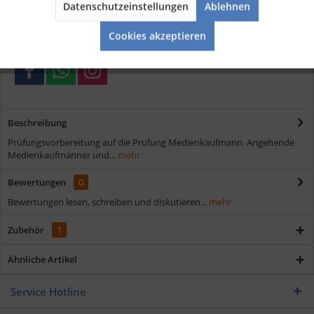
Datenschutzeinstellungen
Ablehnen
Schnelle Lieferung
Aktiv
Service
Verschiedene Zahlungsmöglichkeiten
Cookies akzeptieren
Beschreibung
Prüfungsvorbereitung auf die Prüfung Medienkaufmann Angehende
Medienkaufmänner und...
mehr
Bewertungen
0
Bewertungen lesen, schreiben und diskutieren...
mehr
Zubehör
1
Ähnliche Artikel
Service Hotline