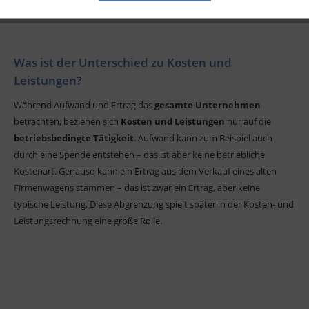
Was ist der Unterschied zu Kosten und
Leistungen?
Während Aufwand und Ertrag das
gesamte Unternehmen
betrachten, beziehen sich
Kosten und Leistungen
nur auf die
betriebsbedingte Tätigkeit
. Aufwand kann zum Beispiel auch
durch eine Spende entstehen – das ist aber keine betriebliche
Kostenart. Genauso kann ein Ertrag aus dem Verkauf eines alten
Firmenwagens stammen – das ist zwar ein Ertrag, aber keine
typische Leistung. Diese Abgrenzung spielt später in der Kosten- und
Leistungsrechnung eine große Rolle.