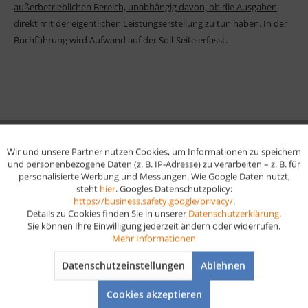
außerbetrieblichen Bereich, unabhängig davon, ob die Ausgaben
direkt mit der eigentlichen Leistungserstellung zu tun haben. In der
Buchführung wird Aufwand auf der Soll-Seite erfasst.
Was ist ein Ertrag?
Wir und unsere Partner nutzen Cookies, um Informationen zu speichern
Aktiv
Funktionale
und personenbezogene Daten (z. B. IP-Adresse) zu verarbeiten – z. B. für
Ein
Ertrag
ist der gesamte Wertezuwachs innerhalb einer
personalisierte Werbung und Messungen. Wie Google Daten nutzt,
Abrechnungsperiode. Dazu zählen unter anderem Umsatzerlöse,
steht
hier
. Googles Datenschutzpolicy:
Aktiv
Marketing
Mieterträge, Zinsen oder auch Gewinne aus dem Verkauf von
https://business.safety.google/privacy/
.
Details zu Cookies finden Sie in unserer
Datenschutzerklärung
.
Anlagen.
Sie können Ihre Einwilligung jederzeit ändern oder widerrufen.
Aktiv
Tracking
Mehr Informationen
Erträge erhöhen das Eigenkapital und werden auf der Haben-Seite
der GuV erfasst. Genauso wie beim Aufwand gilt auch hier: Nicht
Datenschutzeinstellungen
Ablehnen
Aktiv
Service
jeder Ertrag stammt direkt aus der typischen Betriebstätigkeit – das
Cookies akzeptieren
ist später wichtig für die Abgrenzung.