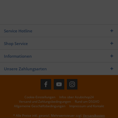
Service Hotline
Shop Service
Informationen
Unsere Zahlungsarten
Cookie-Einstellungen
Infos über Azubishop24
Versand und Zahlungsbedingungen
Rund um DSGVO
Allgemeine Geschäftsbedingungen
Impressum und Kontakt
* Alle Preise inkl. gesetzl. Mehrwertsteuer zzgl.
Versandkosten