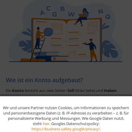
Wie ist ein Konto aufgebaut?
Ein
Konto
besteht aus zwei Seiten:
Soll
(linke Seite) und
Haben
(rechte Seite). Auf diesen Seiten werden alle Geschäftsvorgänge
eingetragen. Jeder Buchungsvorgang hat eine Soll- und eine Haben-
Wir und unsere Partner nutzen Cookies, um Informationen zu speichern
Aktiv
Funktionale
Seite – das ist die Grundlage der
doppelten Buchführung
. Wichtig:
und personenbezogene Daten (z. B. IP-Adresse) zu verarbeiten – z. B. für
personalisierte Werbung und Messungen. Wie Google Daten nutzt,
Die Seite, auf der du buchst, hängt vom
Kontotyp
ab (z. B.
steht
hier
. Googles Datenschutzpolicy:
Aktiv
Aktivkonto oder Passivkonto).
Marketing
https://business.safety.google/privacy/
.