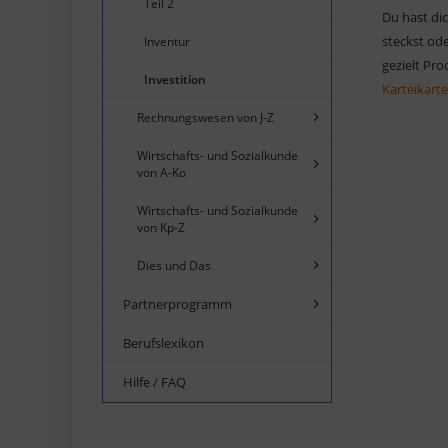
Teil 2
Du hast dic
steckst ode
Inventur
gezielt Pr
Investition
Karteikart
Rechnungswesen von J-Z
Wirtschafts- und Sozialkunde
von A-Ko
Wirtschafts- und Sozialkunde
von Kp-Z
Dies und Das
Partnerprogramm
Berufslexikon
Hilfe / FAQ