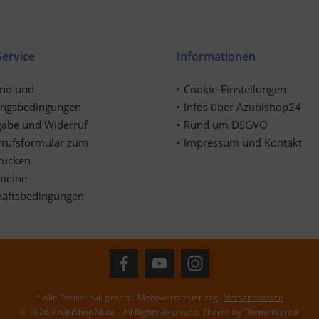
ervice
Informationen
and und
Cookie-Einstellungen
ungsbedingungen
Infos über Azubishop24
abe und Widerruf
Rund um DSGVO
rufsformular zum
Impressum und Kontakt
rucken
meine
häftsbedingungen
* Alle Preise inkl. gesetzl. Mehrwertsteuer zzgl.
Versandkosten
© 2026 AzubiShop24.de - All Rights Reserved. Theme by
ThemeWare®