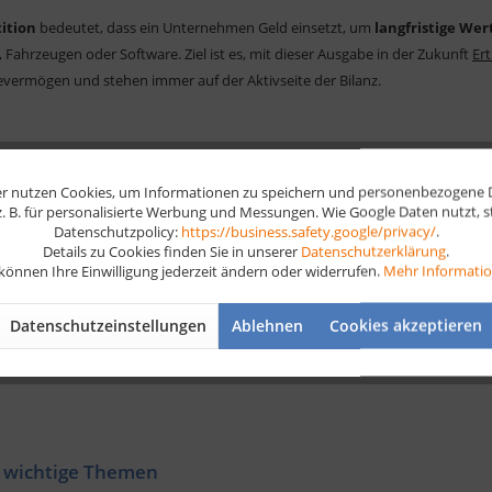
tition
bedeutet, dass ein Unternehmen Geld einsetzt, um
langfristige Wer
Fahrzeugen oder Software. Ziel ist es, mit dieser Ausgabe in der Zukunft
Ert
vermögen und stehen immer auf der Aktivseite der Bilanz.
nvestitionsarten gibt es?
Was ist 
r nutzen Cookies, um Informationen zu speichern und personenbezogene Da
scheidet zwischen
Sachinvestitionen
(z. B.
Die
Investi
 z. B. für personalisierte Werbung und Messungen. Wie Google Daten nutzt, 
Datenschutzpolicy:
https://business.safety.google/privacy/
.
),
Finanzinvestitionen
(z. B. Beteiligungen an anderen
Finanzier
Details zu Cookies finden Sie in unserer
Datenschutzerklärung
.
men) und
immateriellen Investitionen
(z. B. Lizenzen
Beispiel: E
 können Ihre Einwilligung jederzeit ändern oder widerrufen.
Mehr Informati
e). Jede Art verfolgt unterschiedliche Ziele – etwa die
nimmt dafür
ät zu steigern
oder neue Märkte zu erschließen.
gehören zu
Datenschutzeinstellungen
Ablehnen
Cookies akzeptieren
Unternehm
 wichtige Themen