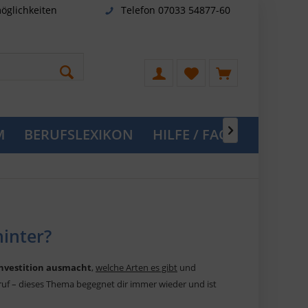
öglichkeiten
Telefon 07033 54877-60
M
BERUFSLEXIKON
HILFE / FAQ

hinter?
Investition ausmacht
,
welche Arten es gibt
und
eruf – dieses Thema begegnet dir immer wieder und ist