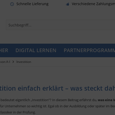
Schnelle Lieferung
Verschiedene Zahlungsm
HER
DIGITAL LERNEN
PARTNERPROGRAM
von A-I
Investition
tition einfach erklärt – was steckt da
edeutet eigentlich „Investition“? In diesem Beitrag erfährst du,
was eine 
für Unternehmen so wichtig ist. Egal ob in der Ausbildung oder später im B
Klassiker in der Prüfung.