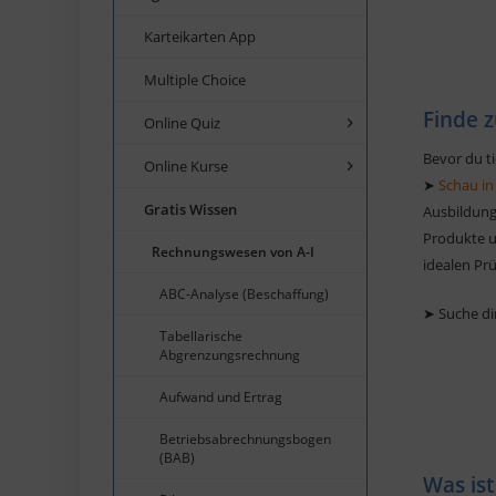
Karteikarten App
Multiple Choice
Finde z
Online Quiz
Bevor du ti
Online Kurse
➤
Schau in
Gratis Wissen
Ausbildung
Produkte un
Rechnungswesen von A-I
idealen Pr
ABC-Analyse (Beschaffung)
➤ Suche di
Tabellarische
Abgrenzungsrechnung
Aufwand und Ertrag
Betriebsabrechnungsbogen
(BAB)
Was ist