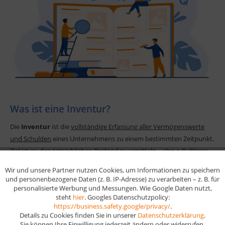
Was ist eine Inventur?
Die
Inventur
ist die
vollständige Erfassung aller Vermögenswerte
und Schulden
eines Unternehmens zu einem bestimmten Zeitpunkt.
Ziel ist es, den tatsächlichen Bestand zu ermitteln – also z. B. Waren,
Maschinen, Bargeld oder offene Forderungen. Die Inventur ist
Wir und unsere Partner nutzen Cookies, um Informationen zu speichern
Aktiv
Funktionale
gesetzlich vorgeschrieben
(§ 240 HGB) und bildet die Grundlage
und personenbezogene Daten (z. B. IP-Adresse) zu verarbeiten – z. B. für
für die Bilanz.
personalisierte Werbung und Messungen. Wie Google Daten nutzt,
steht
hier
. Googles Datenschutzpolicy:
Aktiv
Marketing
https://business.safety.google/privacy/
.
Details zu Cookies finden Sie in unserer
Datenschutzerklärung
.
Sie können Ihre Einwilligung jederzeit ändern oder widerrufen.