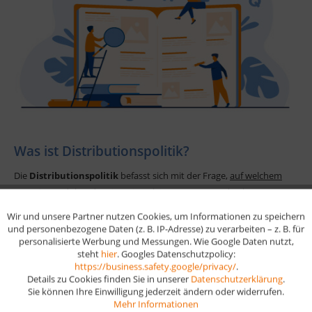
Was ist Distributionspolitik?
Die
Distributionspolitik
befasst sich mit der Frage,
auf welchem
Weg ein Produkt oder eine Dienstleistung zum Kunden kommt
. Es
geht um die Auswahl und Steuerung von Absatzwegen, z. B. über
Wir und unsere Partner nutzen Cookies, um Informationen zu speichern
Aktiv
Funktionale
den Einzelhandel, Online-Shops oder Direktvertrieb. Ziel ist es, die
und personenbezogene Daten (z. B. IP-Adresse) zu verarbeiten – z. B. für
personalisierte Werbung und Messungen. Wie Google Daten nutzt,
Produkte effizient, kostengünstig und kundenfreundlich
steht
hier
. Googles Datenschutzpolicy:
Aktiv
bereitzustellen.
Marketing
https://business.safety.google/privacy/
.
Details zu Cookies finden Sie in unserer
Datenschutzerklärung
.
Sie können Ihre Einwilligung jederzeit ändern oder widerrufen.
Aktiv
Tracking
Mehr Informationen