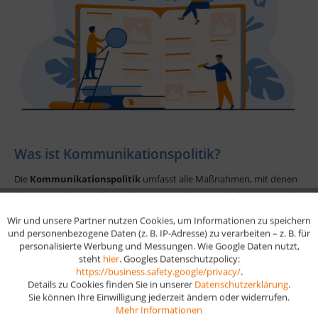
Was ist Kommunikationspolitik?
Die
Kommunikationspolitik
umfasst alle Maßnahmen, mit denen
ein Unternehmen Informationen an Kunden, Geschäftspartner oder
die Öffentlichkeit übermittelt. Ziel ist es, Vertrauen aufzubauen, das
Wir und unsere Partner nutzen Cookies, um Informationen zu speichern
Aktiv
Funktionale
Image zu stärken und Produkte oder Dienstleistungen bekannt zu
und personenbezogene Daten (z. B. IP-Adresse) zu verarbeiten – z. B. für
personalisierte Werbung und Messungen. Wie Google Daten nutzt,
machen. Sie ist ein wichtiger Bestandteil des Marketing-Mix.
steht
hier
. Googles Datenschutzpolicy:
Aktiv
Marketing
https://business.safety.google/privacy/
.
Details zu Cookies finden Sie in unserer
Datenschutzerklärung
.
Sie können Ihre Einwilligung jederzeit ändern oder widerrufen.
Aktiv
Tracking
Mehr Informationen