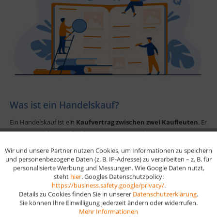
Was ist ein Handelskauf?
Ein Handelskauf ist ein
Kaufvertrag zwischen zwei Kaufleuten
. Er
ist im
Handelsgesetzbuch (HGB)
geregelt und bringt besondere
Pflichten und Fristen mit sich – zum Beispiel die
Untersuchungs-
Wir und unsere Partner nutzen Cookies, um Informationen zu speichern
Aktiv
Funktionale
und Rügepflicht
bei Mängeln. Handelskauf bedeutet also: Es gelten
und personenbezogene Daten (z. B. IP-Adresse) zu verarbeiten – z. B. für
personalisierte Werbung und Messungen. Wie Google Daten nutzt,
andere Regeln als beim Kauf zwischen Privatpersonen.
steht
hier
. Googles Datenschutzpolicy:
Aktiv
Marketing
https://business.safety.google/privacy/
.
Details zu Cookies finden Sie in unserer
Datenschutzerklärung
.
Sie können Ihre Einwilligung jederzeit ändern oder widerrufen.
Aktiv
Tracking
Mehr Informationen