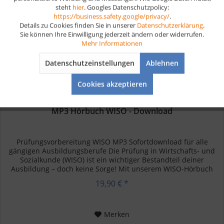
steht
hier
. Googles Datenschutzpolicy:
Aktiv
Marketing
https://business.safety.google/privacy/
.
Details zu Cookies finden Sie in unserer
Datenschutzerklärung
.
Sie können Ihre Einwilligung jederzeit ändern oder widerrufen.
Aktiv
Tracking
Mehr Informationen
Datenschutzeinstellungen
Ablehnen
Aktiv
Service
Cookies akzeptieren
MP3 Hörbuch WISO - Download
Prüfungsvorbereitung WISO MP3 Sofortdownload für alle
gängigen Ausbildungsberufe Die Prüfung in Wirtschafts- und
Sozialkunde (WISO) ist ein wichtiger Bestandteil deiner
Ausbildung – doch keine Sorge! Mit unserem WISO-Hörbuch
kannst du...
19,90 € *
Merken