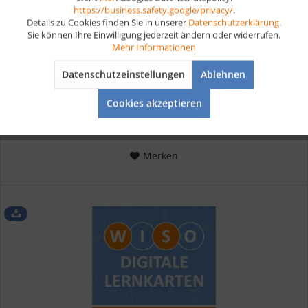
Aktiv
Marketing
https://business.safety.google/privacy/
.
MP3 Hörbuch Fachkraft für Möbel-, Küchen- und...
Details zu Cookies finden Sie in unserer
Datenschutzerklärung
.
Sie können Ihre Einwilligung jederzeit ändern oder widerrufen.
Aktiv
Tracking
Mehr Informationen
Prüfungsvorbereitung Fachkraft für Möbel-, Küchen- und
Umzugsservice MP3 Sofortdownload Als Fachkraft für Möbel-,
Datenschutzeinstellungen
Ablehnen
Küchen- und Umzugsservice erlernst du das Montieren von
Aktiv
Service
Möbeln und Küchen sowie die Planung und Durchführung von
Cookies akzeptieren
Umzügen....
19,90 € *
Merken