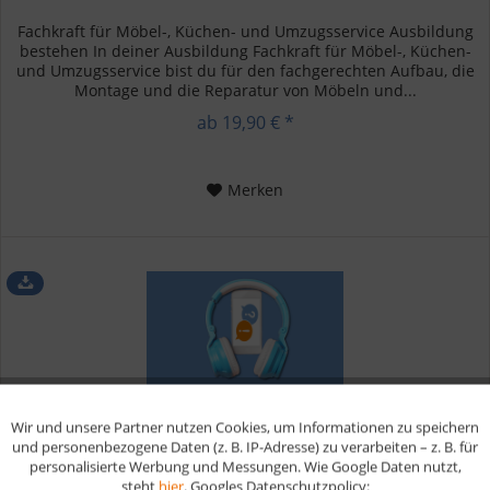
Fachkraft für Möbel-, Küchen- und Umzugsservice Ausbildung
bestehen In deiner Ausbildung Fachkraft für Möbel-, Küchen-
und Umzugsservice bist du für den fachgerechten Aufbau, die
Montage und die Reparatur von Möbeln und...
ab 19,90 € *
Merken
Wir und unsere Partner nutzen Cookies, um Informationen zu speichern
Aktiv
Funktionale
und personenbezogene Daten (z. B. IP-Adresse) zu verarbeiten – z. B. für
personalisierte Werbung und Messungen. Wie Google Daten nutzt,
steht
hier
. Googles Datenschutzpolicy: