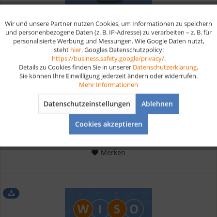
Wir und unsere Partner nutzen Cookies, um Informationen zu speichern
Aktiv
Funktionale
und personenbezogene Daten (z. B. IP-Adresse) zu verarbeiten – z. B. für
personalisierte Werbung und Messungen. Wie Google Daten nutzt,
steht
hier
. Googles Datenschutzpolicy:
Fachkraft im Fahrbetrieb Lernkarten digital
Aktiv
Marketing
https://business.safety.google/privacy/
.
Details zu Cookies finden Sie in unserer
Datenschutzerklärung
.
Sie können Ihre Einwilligung jederzeit ändern oder widerrufen.
Aktiv
Tracking
Kompaktes Wissen auf 280 Lernkarten für Fachinformatiker
Mehr Informationen
Systemintegration.
Datenschutzeinstellungen
Ablehnen
Aktiv
Service
ab 19,90 € *
Cookies akzeptieren
Merken