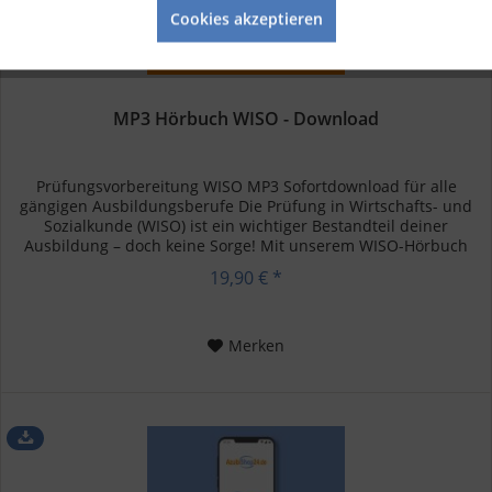
Cookies akzeptieren
MP3 Hörbuch WISO - Download
Prüfungsvorbereitung WISO MP3 Sofortdownload für alle
gängigen Ausbildungsberufe Die Prüfung in Wirtschafts- und
Sozialkunde (WISO) ist ein wichtiger Bestandteil deiner
Ausbildung – doch keine Sorge! Mit unserem WISO-Hörbuch
kannst du...
19,90 € *
Merken