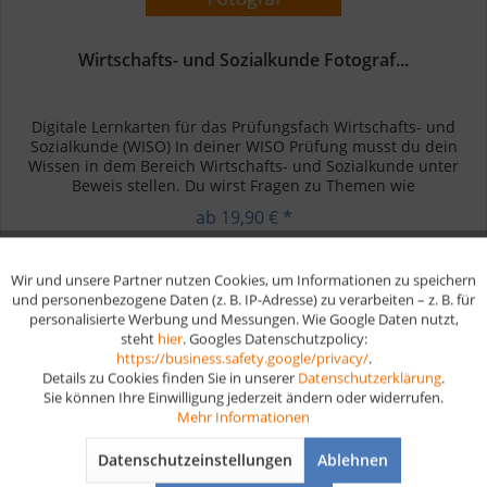
Wirtschafts- und Sozialkunde Fotograf...
Digitale Lernkarten für das Prüfungsfach Wirtschafts- und
Sozialkunde (WISO) In deiner WISO Prüfung musst du dein
Wissen in dem Bereich Wirtschafts- und Sozialkunde unter
Beweis stellen. Du wirst Fragen zu Themen wie
Betriebswirtschaft,...
ab 19,90 € *
Wir und unsere Partner nutzen Cookies, um Informationen zu speichern
Aktiv
Funktionale
Merken
und personenbezogene Daten (z. B. IP-Adresse) zu verarbeiten – z. B. für
personalisierte Werbung und Messungen. Wie Google Daten nutzt,
steht
hier
. Googles Datenschutzpolicy:
Aktiv
Marketing
https://business.safety.google/privacy/
.
Details zu Cookies finden Sie in unserer
Datenschutzerklärung
.
Sie können Ihre Einwilligung jederzeit ändern oder widerrufen.
Aktiv
Tracking
Mehr Informationen
Datenschutzeinstellungen
Ablehnen
Aktiv
Service