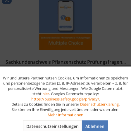
Sachkundenachweis Pflanzenschutz Prüfungsfragen...
Wir und unsere Partner nutzen Cookies, um Informationen zu speichern
Aktiv
Funktionale
Praktische Prüfungsfragen im Multiple Choice Stil für
und personenbezogene Daten (z. B. IP-Adresse) zu verarbeiten – z. B. für
Sachkundenachweis Pflanzenschutz.
personalisierte Werbung und Messungen. Wie Google Daten nutzt,
steht
hier
. Googles Datenschutzpolicy:
Aktiv
Marketing
https://business.safety.google/privacy/
.
24,90 € *
Details zu Cookies finden Sie in unserer
Datenschutzerklärung
.
Sie können Ihre Einwilligung jederzeit ändern oder widerrufen.
Aktiv
Tracking
Mehr Informationen
Merken
Datenschutzeinstellungen
Ablehnen
Aktiv