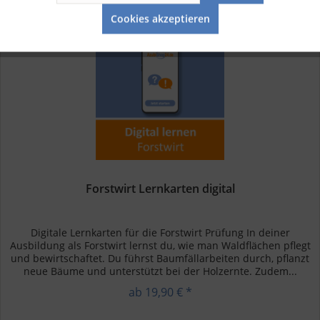
Service
Cookies akzeptieren
Forstwirt Lernkarten digital
Digitale Lernkarten für die Forstwirt Prüfung In deiner
Ausbildung als Forstwirt lernst du, wie man Waldflächen pflegt
und bewirtschaftet. Du führst Baumfällarbeiten durch, pflanzt
neue Bäume und unterstützt bei der Holzernte. Zudem...
ab 19,90 € *