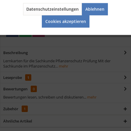
Kostenloser Versand ab € 35,- Bestellwert
Schnelle Lieferung
Datenschutzeinstellungen
Ablehnen
Aktiv
Service
Verschiedene Zahlungsmöglichkeiten
Cookies akzeptieren
Beschreibung
Lernkarten für die Sachkunde Pflanzenschutz Prüfung Mit der
Sachkunde im Pflanzenschutz...
mehr
Leseprobe
1
Bewertungen
0
Bewertungen lesen, schreiben und diskutieren...
mehr
Zubehör
1
Ähnliche Artikel