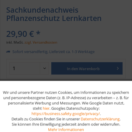
Sachkundenachweis
Pflanzenschutz Lernkarten
29,90 € *
inkl. MwSt.
zzgl. Versandkosten
Sofort versandfertig, Lieferzeit ca. 1-3 Werktage
In den
Warenkorb
Merken
Wir und unsere Partner nutzen Cookies, um Informationen zu speichern
Aktiv
Funktionale
und personenbezogene Daten (z. B. IP-Adresse) zu verarbeiten – z. B. für
Artikel-Nr.:
312
personalisierte Werbung und Messungen. Wie Google Daten nutzt,
EAN
9783961598397
steht
hier
. Googles Datenschutzpolicy:
Aktiv
Marketing
https://business.safety.google/privacy/
.
Details zu Cookies finden Sie in unserer
Datenschutzerklärung
.
Vorteile
Sie können Ihre Einwilligung jederzeit ändern oder widerrufen.
Aktiv
Tracking
Mehr Informationen