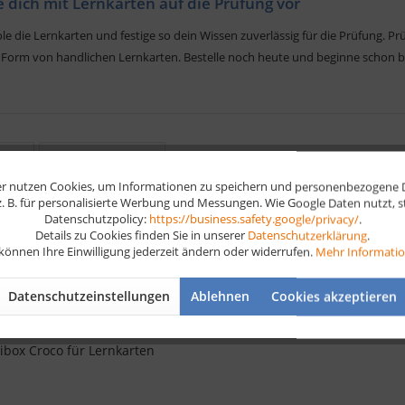
e dich mit Lernkarten auf die Prüfung vor
e die Lernkarten und festige so dein Wissen zuverlässig für die Prüfung. 
in Form von handlichen Lernkarten. Bestelle noch heute und beginne schon b
1
Ähnliche Artikel
r nutzen Cookies, um Informationen zu speichern und personenbezogene Da
 z. B. für personalisierte Werbung und Messungen. Wie Google Daten nutzt, 
Datenschutzpolicy:
https://business.safety.google/privacy/
.
Details zu Cookies finden Sie in unserer
Datenschutzerklärung
.
 können Ihre Einwilligung jederzeit ändern oder widerrufen.
Mehr Informati
Datenschutzeinstellungen
Ablehnen
Cookies akzeptieren
ibox Croco für Lernkarten