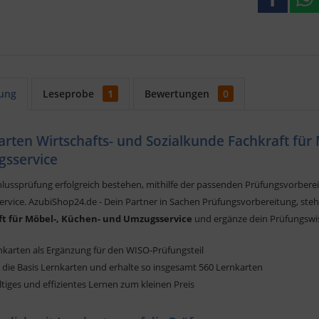
ung
Leseprobe
1
Bewertungen
0
arten Wirtschafts- und Sozialkunde Fachkraft für
sservice
hlussprüfung erfolgreich bestehen, mithilfe der passenden Prüfungsvorbere
vice. AzubiShop24.de - Dein Partner in Sachen Prüfungsvorbereitung, steht 
ft für Möbel-, Küchen- und Umzugsservice
und ergänze dein Prüfungswi
nkarten als Ergänzung für den WISO-Prüfungsteil
 die Basis Lernkarten und erhalte so insgesamt 560 Lernkarten
tiges und effizientes Lernen zum kleinen Preis