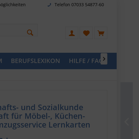
öglichkeiten
Telefon 07033 54877-60
M
BERUFSLEXIKON
HILFE / FAQ

hafts- und Sozialkunde
aft für Möbel-, Küchen-
zugsservice Lernkarten