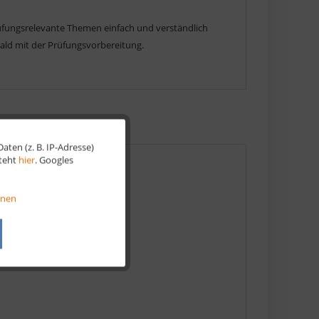
Prüfungsrelevante Themen einfach und verständlich
ald mit der Prüfungsvorbereitung.
ten (z. B. IP-Adresse)
Aktiv
steht
hier
. Googles
Aktiv
onen
Aktiv
Aktiv