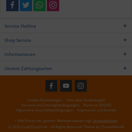
Service Hotline
Shop Service
Informationen
Unsere Zahlungsarten
Cookie-Einstellungen
Infos über Azubishop24
Versand und Zahlungsbedingungen
Rund um DSGVO
Allgemeine Geschäftsbedingungen
Impressum und Kontakt
* Alle Preise inkl. gesetzl. Mehrwertsteuer zzgl.
Versandkosten
© 2026 AzubiShop24.de - All Rights Reserved. Theme by
ThemeWare®