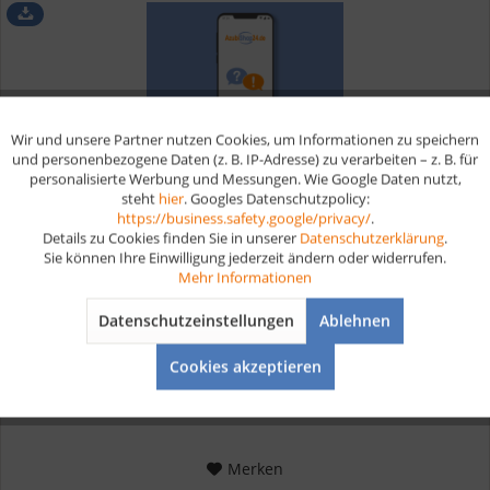
Wir und unsere Partner nutzen Cookies, um Informationen zu speichern
Aktiv
Funktionale
und personenbezogene Daten (z. B. IP-Adresse) zu verarbeiten – z. B. für
personalisierte Werbung und Messungen. Wie Google Daten nutzt,
steht
hier
. Googles Datenschutzpolicy:
Aktiv
Marketing
https://business.safety.google/privacy/
.
Details zu Cookies finden Sie in unserer
Datenschutzerklärung
.
Fachpraktikerin im Verkauf Lernkarten digital
Sie können Ihre Einwilligung jederzeit ändern oder widerrufen.
Aktiv
Tracking
Mehr Informationen
Digitale Lernkarten für die Fachpraktikerin im Verkauf
Datenschutzeinstellungen
Ablehnen
Prüfungsvorbereitung Hier erwirbst du grundlegende
Aktiv
Service
Fertigkeiten und Kenntnisse, um im Einzelhandel erfolgreich
Cookies akzeptieren
tätig zu sein. Du lernst den Umgang mit Kunden, die
Präsentation von...
ab 19,90 € *
Merken