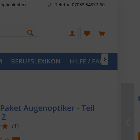
öglichkeiten
Telefon 07033 54877-60
M
BERUFSLEXIKON
HILFE / FAQ

Paket Augenoptiker - Teil
 2
(
1
)