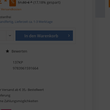
€ *
51,80 € *
(17,18% gespart)
. Versandkosten
tenfrei
andfertig, Lieferzeit ca. 1-3 Werktage
In den
Warenkorb
Bewerten
137KP
9783961591664
r Versand ab € 35,- Bestellwert
ieferung
ne Zahlungsmöglichkeiten