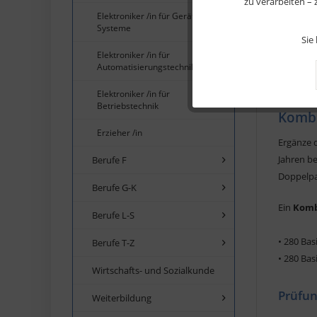
zu verarbeiten –
Elektroniker /in für Geräte und
Systeme
Marketing
Sie
Elektroniker /in für
Automatisierungstechnik
Beschreib
Tracking
Elektroniker /in für
Betriebstechnik
Kombi
Service
Erzieher /in
Ergänze d
Jahren b
Berufe F
Doppelpa
Berufe G-K
Ein
Komb
Berufe L-S
• 280 Bas
Berufe T-Z
•
280 Bas
Wirtschafts- und Sozialkunde
Prüfun
Weiterbildung