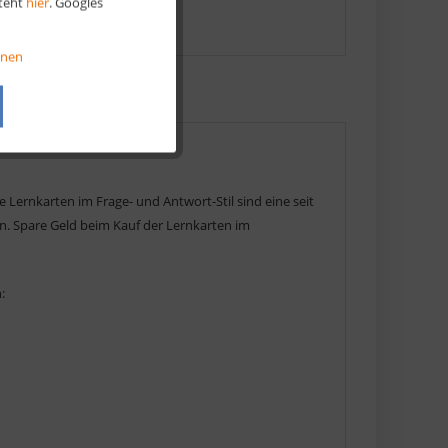
steht
hier
. Googles
Aktiv
onen
Aktiv
Aktiv
Lernkarten im Frage- und Antwort-Stil sind eine seit
n. Spare Geld beim Kauf der Lernkarten im
: