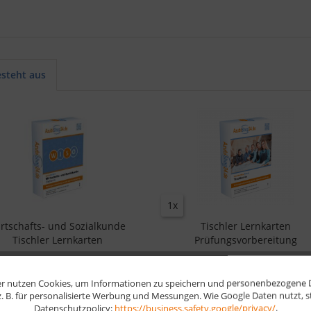
esteht aus
1x
rtschafts- und Sozialkunde
Tischler Lernkarten
Tischler Lernkarten
Prüfungsvorbereitung
25,90 € *
25,90 € *
r nutzen Cookies, um Informationen zu speichern und personenbezogene Da
 z. B. für personalisierte Werbung und Messungen. Wie Google Daten nutzt, 
Datenschutzpolicy:
https://business.safety.google/privacy/
.