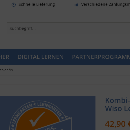
Schnelle Lieferung
Verschiedene Zahlungsm
HER
DIGITAL LERNEN
PARTNERPROGRAM
chler /in
Kombi-P
Wiso L
42,90 