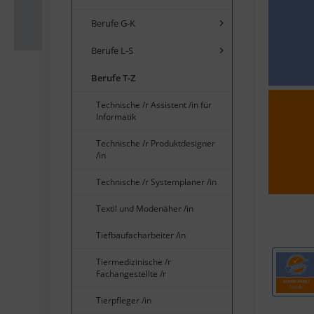
Berufe G-K
Berufe L-S
Berufe T-Z
Technische /r Assistent /in für
Informatik
Technische /r Produktdesigner
/in
Technische /r Systemplaner /in
Textil und Modenäher /in
Tiefbaufacharbeiter /in
Tiermedizinische /r
Fachangestellte /r
Tierpfleger /in