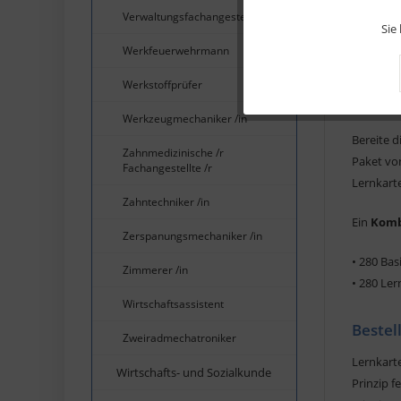
Verwaltungsfachangestellte /r
Marketing
Sie
Beschreib
Werkfeuerwehrmann
Tracking
Werkstoffprüfer
Kombi
Werkzeugmechaniker /in
Service
Bereite d
Zahnmedizinische /r
Paket vo
Fachangestellte /r
Lernkart
Zahntechniker /in
Ein
Komb
Zerspanungsmechaniker /in
• 280 Bas
Zimmerer /in
• 280 Ler
Wirtschaftsassistent
Bestel
Zweiradmechatroniker
Lernkart
Wirtschafts- und Sozialkunde
Prinzip 