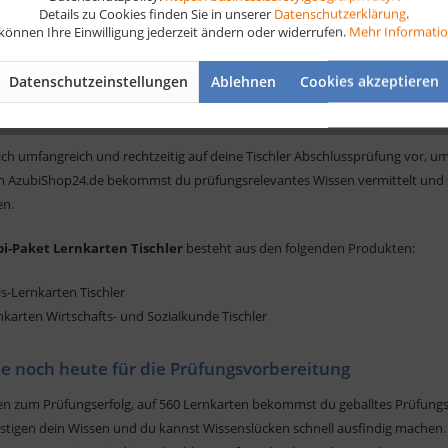
Details zu Cookies finden Sie in unserer
Datenschutzerklärung
.
 können Ihre Einwilligung jederzeit ändern oder widerrufen.
Mehr Informati
ung
Leseprobe
2
Bewertungen
0
Datenschutzeinstellungen
Ablehnen
Cookies akzeptieren
-Paket Lernkarten für Tischler
ich umfangreich und rechtzeitig auf deine Tischler Abschlussprüfung vor, 
n AzubiShop24.de bekommst du prüfungsrelevantes Wissen vermittelt und s
en.
i-Paket Lernkarten Tischler
besteht aus den folgenden Produkten:
is-Lernkarten Tischler
nkarten Wirtschafts- und Sozialkunde Tischler
le noch heute für die Prüfungsvorbereitung
en zum Prüfungserfolg, auf 560 Lernkarten bekommst du geballtes Prüfungs
festigen dein Wissen und du kannst Wissenslücken schnell ausfindig mache