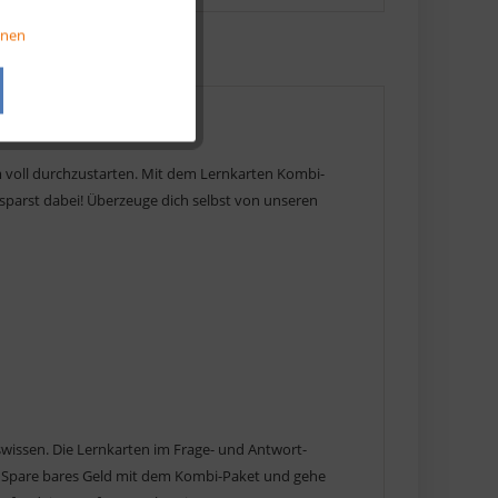
Aktiv
onen
Aktiv
Aktiv
um voll durchzustarten. Mit dem Lernkarten Kombi-
parst dabei! Überzeuge dich selbst von unseren
wissen. Die Lernkarten im Frage- und Antwort-
n. Spare bares Geld mit dem Kombi-Paket und gehe