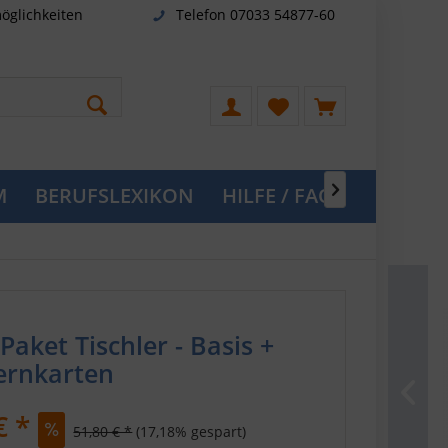
öglichkeiten
Telefon 07033 54877-60
M
BERUFSLEXIKON
HILFE / FAQ

aket Tischler - Basis +
ernkarten
€ *
51,80 € *
(17,18% gespart)