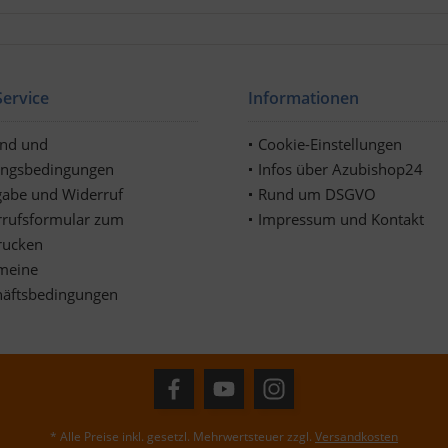
ervice
Informationen
and und
Cookie-Einstellungen
ungsbedingungen
Infos über Azubishop24
abe und Widerruf
Rund um DSGVO
rufsformular zum
Impressum und Kontakt
rucken
meine
häftsbedingungen
* Alle Preise inkl. gesetzl. Mehrwertsteuer zzgl.
Versandkosten