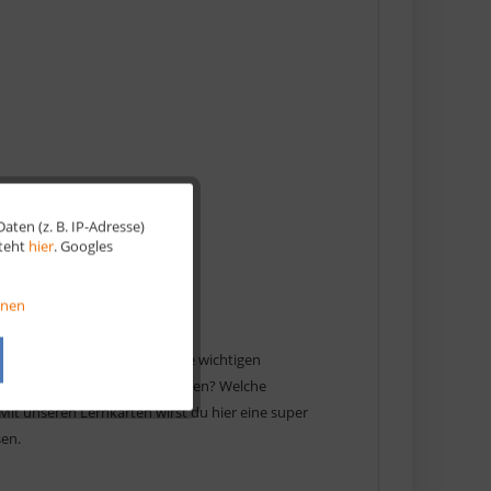
ten (z. B. IP-Adresse)
Aktiv
steht
hier
. Googles
Aktiv
onen
Aktiv
 im Grunde geht es hier um alle wichtigen
worauf sollst du am besten achten? Welche
 Mit unseren Lernkarten wirst du hier eine super
Aktiv
sen.