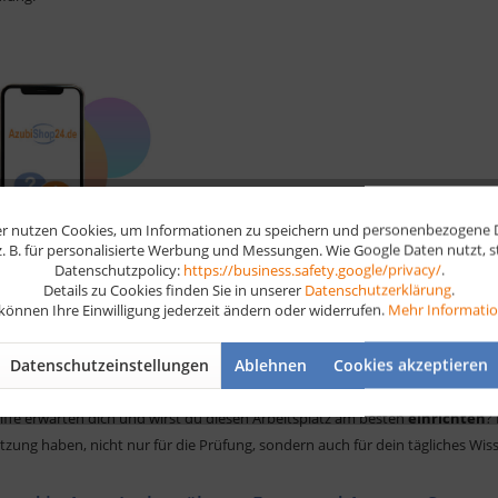
r nutzen Cookies, um Informationen zu speichern und personenbezogene Da
 z. B. für personalisierte Werbung und Messungen. Wie Google Daten nutzt, 
Datenschutzpolicy:
https://business.safety.google/privacy/
.
Details zu Cookies finden Sie in unserer
Datenschutzerklärung
.
 können Ihre Einwilligung jederzeit ändern oder widerrufen.
Mehr Informati
t ein IT gestützter Arbeitsplatz?
Datenschutzeinstellungen
Ablehnen
Cookies akzeptieren
n dir nicht gleich alles erzählen, dazu brauchst du unsere Lernkarten. Aber
tionen rund um deinen Arbeitsplatz
. Welche Begriffe sind wichtig und 
iffe erwarten dich und wirst du diesen Arbeitsplatz am besten
einrichten
?
zung haben, nicht nur für die Prüfung, sondern auch für dein tägliches Wis