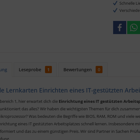
Schnelle L
Verschiede
ung
Leseprobe
1
Bewertungen
0
le Lernkarten Einrichten eines IT-gestützten Arbei
ereich 1, hier erwartet dich die
Einrichtung eines IT gestützten Arbeits
funktioniert das alles? Wir haben die wichtigsten Themen für dich zusamme
Mikroprozessor? Was bedeuten die Begriffe wie BIOS, RAM, ROM und viele we
inrichtung eines IT gestützten Arbeitsplatzes schnell lernen. Insbesondere m
nformiert und das zu einem günstigen Preis. Wir sind Partner in Sachen Pr
üfung.