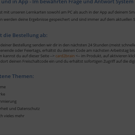
 und in App - Im bewährten Frage und Antwort System 
t mit unseren Lernkarten sowohl am PC als auch in der App auf deinem S
in werden deine Ergebnisse gespeichert und sind immer auf dem aktuellen 
ft die Bestellung ab:
deiner Bestellung senden wir dir in den nächsten 24 Stunden (meist schnelle
nende oder Feiertags, erhältst du deinen Code am nächsten Arbeitstag bis 
n kannst du auf dieser Seite -->
card2brain
<-- im Produkt, auf aktivieren kli
dort deinen Freischaltcode ein und du erhältst sofortigen Zugriff auf die di
ltene Themen:
teme
rke
mmierung
erheit und Datenschutz
ch vieles mehr