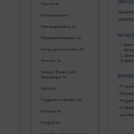
Online
Fleischerei
Du kanns
Fahrradmonteur
card2bra
Fahrzeuglackierer /in
So läu
Feinwerkmechaniker /in
Nach 
Fertigungsmechaniker /in
Woche
Diese
Fleischer /in
Gebe 
Fliesen-, Platten- und
Entha
Mosaikleger /in
• IT-Sys
Florist /in
• Netzwe
Fluggerätmechaniker /in
• Progra
• IT-Sich
Forstwirt /in
• und no
Fotograf /in
Fremdsprachenassistent /in