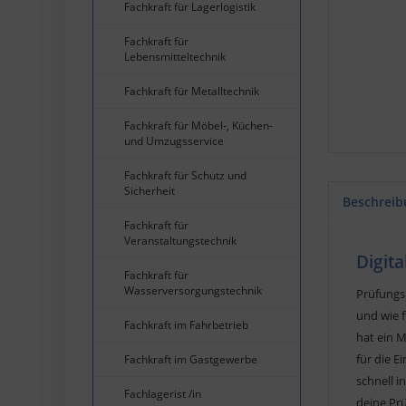
Fachkraft für Lagerlogistik
Fachkraft für
Lebensmitteltechnik
Fachkraft für Metalltechnik
Fachkraft für Möbel-, Küchen-
und Umzugsservice
Fachkraft für Schutz und
Sicherheit
Beschreib
Fachkraft für
Veranstaltungstechnik
Digita
Fachkraft für
Wasserversorgungstechnik
Prüfungsb
und wie 
Fachkraft im Fahrbetrieb
hat ein 
für die E
Fachkraft im Gastgewerbe
schnell i
Fachlagerist /in
deine Pr