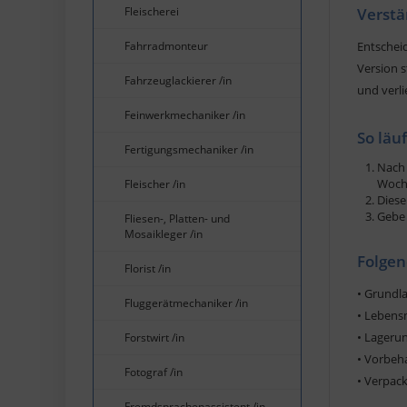
Fleischerei
Verstä
Fahrradmonteur
Entscheid
Version s
Fahrzeuglackierer /in
und verli
Feinwerkmechaniker /in
So läu
Fertigungsmechaniker /in
Nach 
Woche
Fleischer /in
Diese
Gebe 
Fliesen-, Platten- und
Mosaikleger /in
Folgen
Florist /in
• Grundl
Fluggerätmechaniker /in
• Lebensm
• Lageru
Forstwirt /in
• Vorbeh
Fotograf /in
• Verpac
Fremdsprachenassistent /in