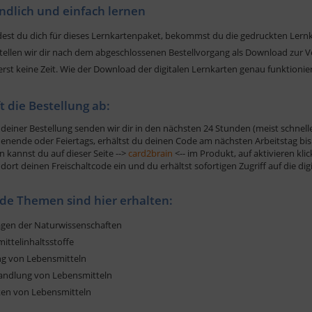
ndlich und einfach lernen
est du dich für dieses Lernkartenpaket, bekommst du die gedruckten Lernka
tellen wir dir nach dem abgeschlossenen Bestellvorgang als Download zur V
erst keine Zeit. Wie der Download der digitalen Lernkarten genau funktionier
ft die Bestellung ab:
deiner Bestellung senden wir dir in den nächsten 24 Stunden (meist schnelle
nende oder Feiertags, erhältst du deinen Code am nächsten Arbeitstag bis 
n kannst du auf dieser Seite -->
card2brain
<-- im Produkt, auf aktivieren kli
dort deinen Freischaltcode ein und du erhältst sofortigen Zugriff auf die di
de Themen sind hier erhalten:
agen der Naturwissenschaften
ittelinhaltsstoffe
ng von Lebensmitteln
andlung von Lebensmitteln
ken von Lebensmitteln