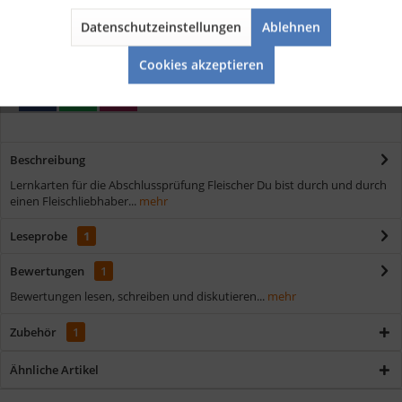
Kostenloser Versand ab € 35,- Bestellwert
Schnelle Lieferung
Datenschutzeinstellungen
Ablehnen
Aktiv
Service
Verschiedene Zahlungsmöglichkeiten
Cookies akzeptieren
Beschreibung
Lernkarten für die Abschlussprüfung Fleischer Du bist durch und durch
einen Fleischliebhaber...
mehr
Leseprobe
1
Bewertungen
1
Bewertungen lesen, schreiben und diskutieren...
mehr
Zubehör
1
Ähnliche Artikel