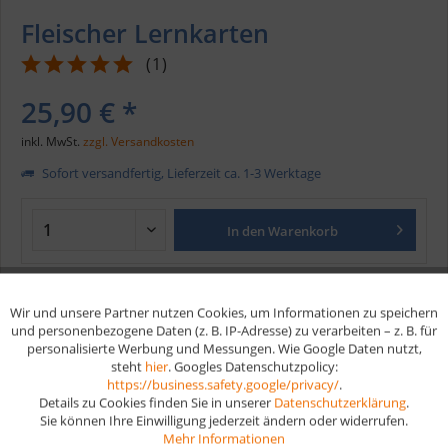
Fleischer Lernkarten
(
1
)
25,90 € *
inkl. MwSt.
zzgl. Versandkosten
Sofort versandfertig, Lieferzeit ca. 1-3 Werktage
In den
Warenkorb
Merken
Wir und unsere Partner nutzen Cookies, um Informationen zu speichern
Aktiv
Funktionale
und personenbezogene Daten (z. B. IP-Adresse) zu verarbeiten – z. B. für
Artikel-Nr.:
135
personalisierte Werbung und Messungen. Wie Google Daten nutzt,
EAN
9783961591244
steht
hier
. Googles Datenschutzpolicy:
Aktiv
Marketing
https://business.safety.google/privacy/
.
Details zu Cookies finden Sie in unserer
Datenschutzerklärung
.
Vorteile
Sie können Ihre Einwilligung jederzeit ändern oder widerrufen.
Aktiv
Tracking
Mehr Informationen