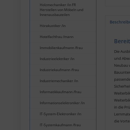
Holzmechaniker /in FR
Herstellen von Möbeln und
Innenausbauteilen
Beschreib
Hörakustiker /in
Hotelfachfrau /mann
Berei
Immobilienkaufmann /frau
Die Ausb
und Abwa
Industrieelektriker /in
Neubau vo
Industriekaufmann /frau
Bauunter
passenden
Industriemechaniker /in
Sicherhei
Informatikkaufmann /frau
Weiterbil
Weiterbi
Informationselektroniker /in
in die P
IT-System-Elektroniker /in
Lernmater
die Vorte
IT-Systemkaufmann /frau