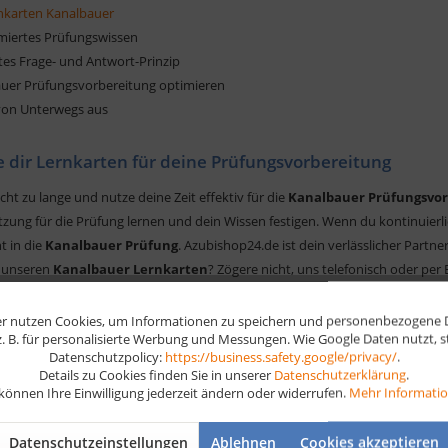
nkarten Kanalbauer
miertes Prüfungswissen
tes Frage- und Antwort-Prinzip
auer Prüfungsvorbereitung optimieren
 von Unterwegs aus
e dir Lernkarten für deine Prüfungsvorbereitung
cht zu lange und nutze deine Zeit effektiv für die
Kanalbauer Prüfungsvor
zung für die Prüfung lernen und dein Wissen festigen. Wenn du kontinuierli
t in die
Kanalbauer Prüfung
. Azubishop24.de ist dein verlässlicher Partn
 unseren
Kanalbauer Lernkarten
? Zögere nicht, uns telefonisch oder per 
eiten dich auf deinem Lernweg.
r nutzen Cookies, um Informationen zu speichern und personenbezogene Da
 z. B. für personalisierte Werbung und Messungen. Wie Google Daten nutzt, 
de Themen sind enthalten:
Datenschutzpolicy:
https://business.safety.google/privacy/
.
Details zu Cookies finden Sie in unserer
Datenschutzerklärung
.
 können Ihre Einwilligung jederzeit ändern oder widerrufen.
Mehr Informati
 und Rohrleitungsbau: Materialkunde
und Rohrleitungsbau: Bauteile und Verfahren
Datenschutzeinstellungen
Ablehnen
Cookies akzeptieren