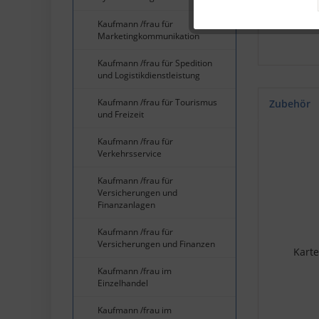
• Kanal-
• Kanal-
Kaufmann /frau für
Marketingkommunikation
Service
Kaufmann /frau für Spedition
und Logistikdienstleistung
Kaufmann /frau für Tourismus
Zubehör
und Freizeit
Kaufmann /frau für
Verkehrsservice
Kaufmann /frau für
Versicherungen und
Finanzanlagen
Kaufmann /frau für
Versicherungen und Finanzen
Karte
Kaufmann /frau im
Einzelhandel
Kaufmann /frau im