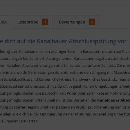
ung
Leseprobe
1
Bewertungen
0
te dich auf die Kanalbauer Abschlussprüfung vor
ildung zum Kanalbauer ist ein wichtiger Beruf im Bauwesen, die sich auf P
sseranlagen konzentriert. Als angehender Kanalbauer trägst du zur Infrast
n Kanälen, Abwasserleitungen und Schächten verantwortlich bist. Die dreie
nehmen, wo du Vermessungen durchführst und den Umgang mit Maschinen
 Schulabschluss sind körperliche Fitness, handwerkliches Geschick, Teamar
tsbewusstsein ist unerlässlich, da du oft in gefährlichen Umgebungen arbei
dungsmöglichkeiten wie Bautechniker, Polier oder Zertifikate im Rohrleitun
ldungsmöglichkeiten offenzuhalten, ist das Bestehen der
Kanalbauer Absc
rüfung zu starten, legst du mit der passenden Prüfungsvorbereitung den G
ialien, die dich bei der Optimierung deiner Prüfungsvorbereitung unterstüt
ile unserer Lernkarten.