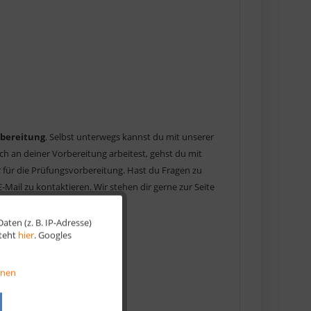
bereitung
. Selbst unterwegs kannst du mit unserer
ch an deiner Vorbereitung arbeitest, gehst du mit
er für die Prüfungsvorbereitung. Hast du Fragen zu
E-Mail zu kontaktieren. Wir stehen dir gerne zur Seite
ten (z. B. IP-Adresse)
Aktiv
steht
hier
. Googles
Aktiv
onen
Aktiv