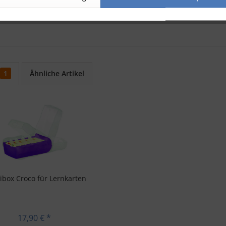
 und Rohrleitungsbau: Formeln
 und Rohrleitungsbau: Normen
1
Ähnliche Artikel
ibox Croco für Lernkarten
17,90 € *