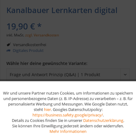
Kanalbauer Lernkarten digital
19,90 € *
inkl. MwSt.
zzgl. Versandkosten
Versandkostenfrei
Digitales Produkt
Wähle hier deine gewünschte Variante:
Wir und unsere Partner nutzen Cookies, um Informationen zu speichern
Aktiv
Funktionale
und personenbezogene Daten (z. B. IP-Adresse) zu verarbeiten – z. B. für
In den
Warenkorb
personalisierte Werbung und Messungen. Wie Google Daten nutzt,
steht
hier
. Googles Datenschutzpolicy:
Aktiv
Marketing
https://business.safety.google/privacy/
.
Merken
Details zu Cookies finden Sie in unserer
Datenschutzerklärung
.
Sie können Ihre Einwilligung jederzeit ändern oder widerrufen.
Aktiv
Tracking
Artikel-Nr.:
D334
Mehr Informationen