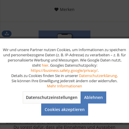
Merken
Wir und unsere Partner nutzen Cookies, um Informationen zu speichern
Aktiv
Funktionale
und personenbezogene Daten (z. B. IP-Adresse) zu verarbeiten – z. B. für
personalisierte Werbung und Messungen. Wie Google Daten nutzt,
steht
hier
. Googles Datenschutzpolicy:
Aktiv
Marketing
https://business.safety.google/privacy/
.
Details zu Cookies finden Sie in unserer
Datenschutzerklärung
.
Sie können Ihre Einwilligung jederzeit ändern oder widerrufen.
Aktiv
Tracking
Mehr Informationen
Buchführung Lernkarten digital
Datenschutzeinstellungen
Ablehnen
Aktiv
Service
Cookies akzeptieren
Die Buchführung im Überblick In der Buchführung bist du
verantwortlich für die systematische Erfassung und
Dokumentation aller Geschäftsvorfälle eines Unternehmens.
Du sorgst dafür, dass alle Einnahmen und Ausgaben