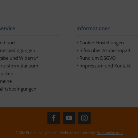
ervice
Informationen
and und
Cookie-Einstellungen
ungsbedingungen
Infos über Azubishop24
abe und Widerruf
Rund um DSGVO
rufsformular zum
Impressum und Kontakt
rucken
meine
häftsbedingungen
* Alle Preise inkl. gesetzl. Mehrwertsteuer zzgl.
Versandkosten