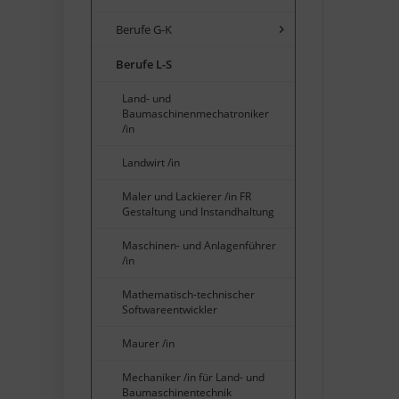
Berufe G-K
Berufe L-S
Land- und
Baumaschinenmechatroniker
/in
Landwirt /in
Maler und Lackierer /in FR
Gestaltung und Instandhaltung
Maschinen- und Anlagenführer
/in
Mathematisch-technischer
Softwareentwickler
Maurer /in
Mechaniker /in für Land- und
Baumaschinentechnik