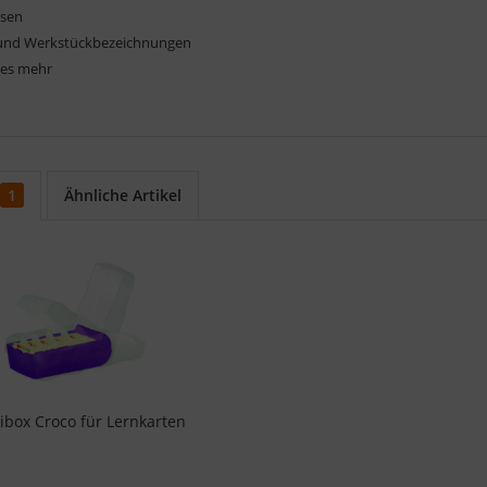
ssen
und Werkstückbezeichnungen
les mehr
1
Ähnliche Artikel
ibox Croco für Lernkarten