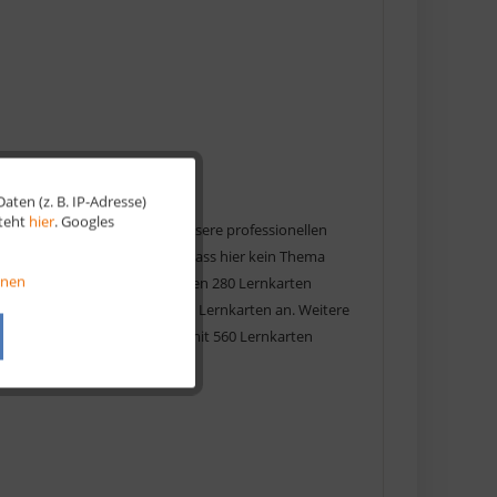
ten (z. B. IP-Adresse)
Aktiv
steht
hier
. Googles
r eine erfolgreiche Prüfung. Unsere professionellen
t kannst du dir sicher sein, dass hier kein Thema
Aktiv
onen
en in deinen Kopf. Dir reichen 280 Lernkarten
en Basislernkarten unsere WISO Lernkarten an. Weitere
Aktiv
e. Insgesamt kannst du dann mit 560 Lernkarten
Aktiv