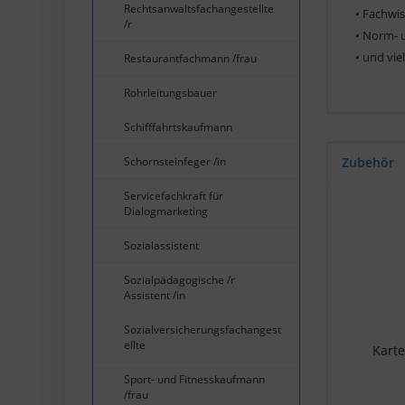
Rechtsanwaltsfachangestellte
• Fachwi
/r
• Norm- 
• und vie
Restaurantfachmann /frau
Rohrleitungsbauer
Schifffahrtskaufmann
Schornsteinfeger /in
Zubehör
Servicefachkraft für
Dialogmarketing
Sozialassistent
Sozialpädagogische /r
Assistent /in
Sozialversicherungsfachangest
ellte
Karte
Sport- und Fitnesskaufmann
/frau