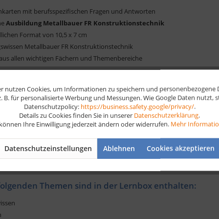
rnkarten mit berufsspezifischen Fragen und Antworten
ne
Ausbildung Metallbauer FR Konstruktionstechnik
dlichen Format von 10,5 x 7 cm
gswissen Metallbauer FR Konstruktionstechnik
 aus allen wichtigen Fächern und Themenbereiche
rten bestellen und alle Themen beherrschen
r nutzen Cookies, um Informationen zu speichern und personenbezogene Da
 z. B. für personalisierte Werbung und Messungen. Wie Google Daten nutzt, 
 und stabile
Metallbauer Vorbereitung
auf die Prüfung ist das A und O fü
Datenschutzpolicy:
https://business.safety.google/privacy/
.
rstellen die Lernkarten aus alten Prüfungen und top aktuellen Themen. Somi
Details zu Cookies finden Sie in unserer
Datenschutzerklärung
.
 können Ihre Einwilligung jederzeit ändern oder widerrufen.
Mehr Informati
t. In einem Set von 280 Lernkarten bekommst du das Wissen im Handumdreh
in Problem, natürlich gibt es noch mehr. Wir bieten dir zusätzlich zu unser
Datenschutzeinstellungen
Ablehnen
Cookies akzeptieren
karten zu deinem Ausbildungsberuf im Bereich Wirtschafts- und Sozialkund
folgenden Themen sind in der Lernbox enthalten:
issen
n