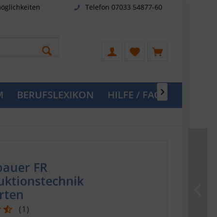
öglichkeiten
Telefon 07033 54877-60
M
BERUFSLEXIKON
HILFE / FAQ

bauer FR
uktionstechnik
rten
(
1
)