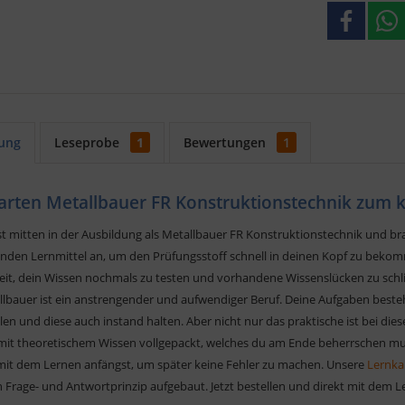
ung
Leseprobe
1
Bewertungen
1
arten Metallbauer FR Konstruktionstechnik zum k
t mitten in der Ausbildung als Metallbauer FR Konstruktionstechnik und brau
enden Lernmittel an, um den Prüfungsstoff schnell in deinen Kopf zu bekom
eit, dein Wissen nochmals zu testen und vorhandene Wissenslücken zu schl
llbauer ist ein anstrengender und aufwendiger Beruf. Deine Aufgaben beste
len und diese auch instand halten. Aber nicht nur das praktische ist bei die
mit theoretischem Wissen vollgepackt, welches du am Ende beherrschen musst
mit dem Lernen anfängst, um später keine Fehler zu machen. Unsere
Lernka
 Frage- und Antwortprinzip aufgebaut. Jetzt bestellen und direkt mit dem L