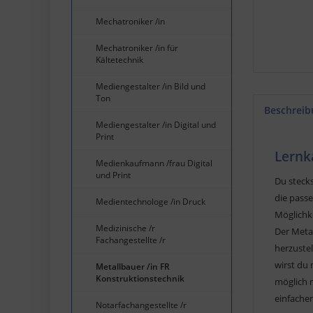
Mechatroniker /in
Mechatroniker /in für
Kältetechnik
Mediengestalter /in Bild und
Ton
Beschreib
Mediengestalter /in Digital und
Print
Lernk
Medienkaufmann /frau Digital
und Print
Du stecks
die pass
Medientechnologe /in Druck
Möglichk
Medizinische /r
Der Meta
Fachangestellte /r
herzustel
wirst du 
Metallbauer /in FR
Konstruktionstechnik
möglich 
einfachen
Notarfachangestellte /r